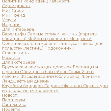
Политика конфиденциальности
Сертификаты
МиГ Строй
МиГ Трейд
Услуги
Изделия
Для интерьера
Барельефы
Барные стойки
Камины (порталы,
облицовка)
Мойки и раковины
Молдинги
Облицовка стен и колонн
Плинтуса
Плитка (для
пола, стен, лестниц)
Подоконники
Столешницы
Мозаика
Для экстерьера
Брусчатка и плитка для дорожек
Лестницы и
ступени
Облицовка бассейнов
Скамейки и
лавочки
Фасады зданий (облицовка)
Фонтаны
Ландшафтный дизайн
Клумбы и бордюры
Садовые фонтаны
Скульптуры
и декоративные элементы
Новости
Партнерам
Сантехника
Проекты