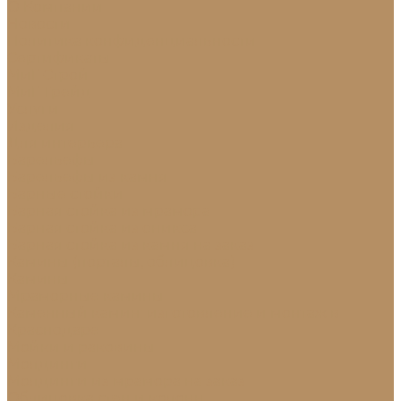
О Компании
Новости
Политика конфиденциальности
Сертификаты
МиГ Строй
МиГ Трейд
Услуги
Изделия
Для интерьера
Барельефы
Барельефы из камня
Барные стойки
Барная стойка из мрамора
Барная стойка из оникса
Барная стойка из камня на заказ
Камины (порталы, облицовка)
Камины
Мраморные камины
Каменный камин: изготовление и монтаж в
Краснодаре
Мойки и раковины
Молдинги
Молдинги из мрамора на заказ
Облицовка стен и колонн