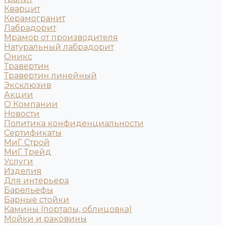
Кварцит
Керамогранит
Лабрадорит
Мрамор от производителя
Натуральный лабрадорит
Оникс
Травертин
Травертин линейный
Эксклюзив
Акции
О Компании
Новости
Политика конфиденциальности
Сертификаты
МиГ Строй
МиГ Трейд
Услуги
Изделия
Для интерьера
Барельефы
Барные стойки
Камины (порталы, облицовка)
Мойки и раковины