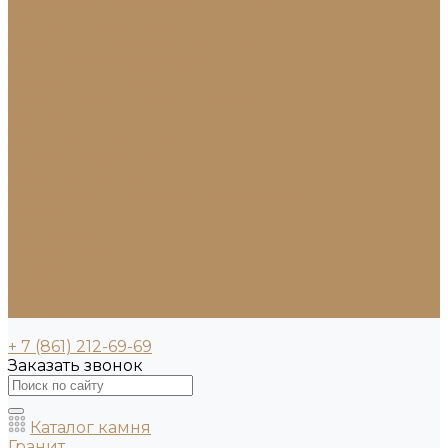
Изготовление ступеней для лестницы
Ступени из мрамора
Лестницы из камня под ключ
Облицовка бассейнов
Скамейки и лавочки
Фасады зданий (облицовка)
Фонтаны
Ландшафтный дизайн
Клумбы и бордюры
Садовые фонтаны
Скульптуры и декоративные элементы
Новости
Партнерам
Сантехника
Проекты
Доставка
Контакты
+ 7 (861) 212-69-69
Заказать звонок
Каталог камня
Гранит