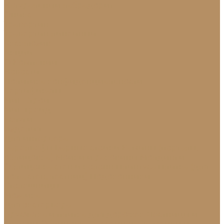
Натуральный лабрадорит
Оникс
Травертин
Травертин линейный
Эксклюзив
Акции
О Компании
Новости
Политика конфиденциальности
Сертификаты
МиГ Строй
МиГ Трейд
Услуги
Изделия
Для интерьера
Барельефы
Барные стойки
Камины (порталы,
облицовка)
Мойки и раковины
Молдинги
Облицовка стен и колонн
Плинтуса
Плитка (для
пола, стен, лестниц)
Подоконники
Столешницы
Мозаика
Для экстерьера
Брусчатка и плитка для дорожек
Лестницы и
ступени
Облицовка бассейнов
Скамейки и