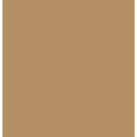
Плинтуса
Плинтус из натурального камня
Гранитный плинтус
Мраморный плинтус
Плитка (для пола, стен, лестниц)
Керамогранитная плитка для пола
Гранитная плитка в Краснодаре
Подоконники
Подоконники из мрамора и гранита
Мраморные подоконники
Подоконники из натурального камня
Столешницы
Мраморные столешницы для кухни
Стол из натурального камня
Каменные столешницы для ванной
Гранитные столешницы для кухни
Каменные столешницы для кухни
Столешницы из натурального камня
Мозаика
Каменная плитка-мозаика
Для экстерьера
Брусчатка и плитка для дорожек
Лестницы и ступени