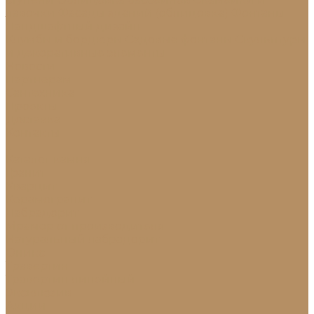
лавочки
Фасады зданий (облицовка)
Фонтаны
Ландшафтный дизайн
Клумбы и бордюры
Садовые фонтаны
Скульптуры
и декоративные элементы
Новости
Партнерам
Сантехника
Проекты
Доставка
Контакты
...
Каталог камня
Гранит
Кварцит
Керамогранит
Лабрадорит
Мрамор от производителя
Натуральный лабрадорит
Оникс
Травертин
Травертин линейный
Эксклюзив
Акции