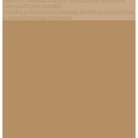
Ландшафтный дизайн
Клумбы и бордюры
Садовые фонтаны
Скульптуры
и декоративные элементы
Новости
Партнерам
Сантехника
Проекты
Доставка
Контакты
...
Каталог камня
Гранит
Кварцит
Керамогранит
Лабрадорит
Мрамор от производителя
Натуральный лабрадорит
Оникс
Травертин
Травертин линейный
Эксклюзив
Акции
О Компании