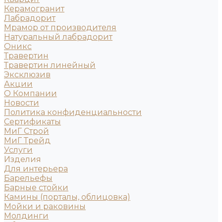
Керамогранит
Лабрадорит
Мрамор от производителя
Натуральный лабрадорит
Оникс
Травертин
Травертин линейный
Эксклюзив
Акции
О Компании
Новости
Политика конфиденциальности
Сертификаты
МиГ Строй
МиГ Трейд
Услуги
Изделия
Для интерьера
Барельефы
Барные стойки
Камины (порталы, облицовка)
Мойки и раковины
Молдинги