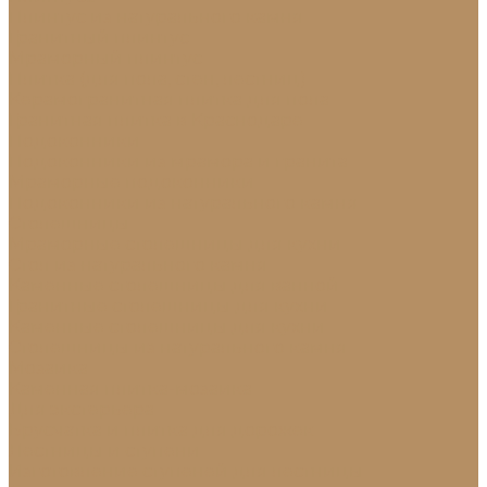
Плинтус из натурального камня
Гранитный плинтус
Мраморный плинтус
Плитка (для пола, стен, лестниц)
Керамогранитная плитка для пола
Гранитная плитка в Краснодаре
Подоконники
Подоконники из мрамора и гранита
Мраморные подоконники
Подоконники из натурального камня
Столешницы
Мраморные столешницы для кухни
Стол из натурального камня
Каменные столешницы для ванной
Гранитные столешницы для кухни
Каменные столешницы для кухни
Столешницы из натурального камня
Мозаика
Каменная плитка-мозаика
Для экстерьера
Брусчатка и плитка для дорожек
Лестницы и ступени
Изготовление ступеней для лестницы