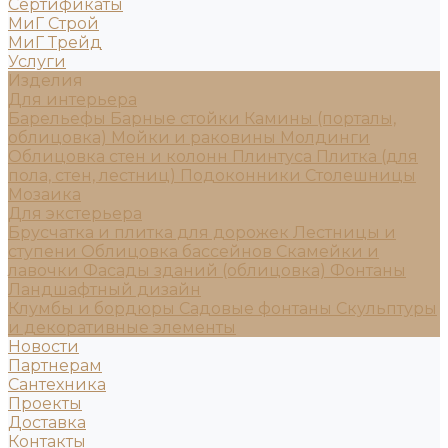
Сертификаты
МиГ Строй
МиГ Трейд
Услуги
Изделия
Для интерьера
Барельефы
Барные стойки
Камины (порталы,
облицовка)
Мойки и раковины
Молдинги
Облицовка стен и колонн
Плинтуса
Плитка (для
пола, стен, лестниц)
Подоконники
Столешницы
Мозаика
Для экстерьера
Брусчатка и плитка для дорожек
Лестницы и
ступени
Облицовка бассейнов
Скамейки и
лавочки
Фасады зданий (облицовка)
Фонтаны
Ландшафтный дизайн
Клумбы и бордюры
Садовые фонтаны
Скульптуры
и декоративные элементы
Новости
Партнерам
Сантехника
Проекты
Доставка
Контакты