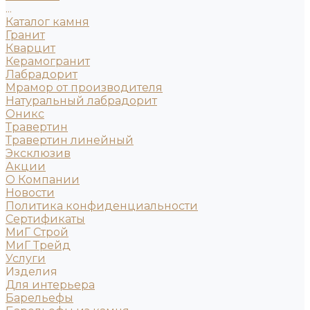
...
Каталог камня
Гранит
Кварцит
Керамогранит
Лабрадорит
Мрамор от производителя
Натуральный лабрадорит
Оникс
Травертин
Травертин линейный
Эксклюзив
Акции
О Компании
Новости
Политика конфиденциальности
Сертификаты
МиГ Строй
МиГ Трейд
Услуги
Изделия
Для интерьера
Барельефы