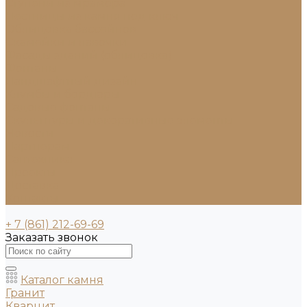
Ступени из мрамора
Лестницы из камня под ключ
Облицовка бассейнов
Скамейки и лавочки
Фасады зданий (облицовка)
Фонтаны
Ландшафтный дизайн
Клумбы и бордюры
Садовые фонтаны
Скульптуры и декоративные элементы
Новости
Партнерам
Сантехника
Проекты
Доставка
Контакты
+ 7 (861) 212-69-69
Заказать звонок
Каталог камня
Гранит
Кварцит