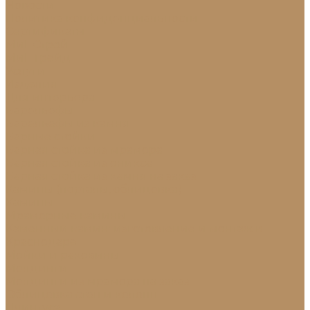
Новости
Политика конфиденциальности
Сертификаты
МиГ Строй
МиГ Трейд
Услуги
Изделия
Для интерьера
Барельефы
Барельефы из камня
Барные стойки
Барная стойка из мрамора
Барная стойка из оникса
Барная стойка из камня на заказ
Камины (порталы, облицовка)
Камины
Мраморные камины
Каменный камин: изготовление и монтаж в
Краснодаре
Мойки и раковины
Молдинги
Молдинги из мрамора на заказ
Облицовка стен и колонн
Плинтуса