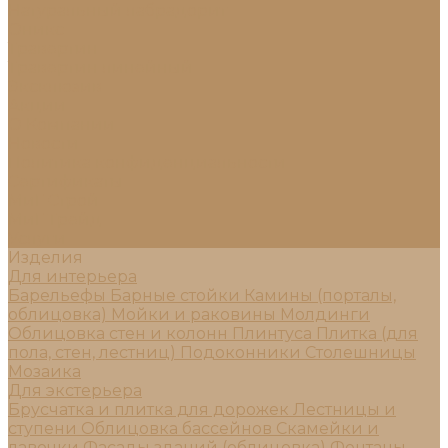
Натуральный лабрадорит
Оникс
Травертин
Травертин линейный
Эксклюзив
Акции
О Компании
Новости
Политика конфиденциальности
Сертификаты
МиГ Строй
МиГ Трейд
Услуги
Изделия
Для интерьера
Барельефы
Барные стойки
Камины (порталы,
облицовка)
Мойки и раковины
Молдинги
Облицовка стен и колонн
Плинтуса
Плитка (для
пола, стен, лестниц)
Подоконники
Столешницы
Мозаика
Для экстерьера
Брусчатка и плитка для дорожек
Лестницы и
ступени
Облицовка бассейнов
Скамейки и
лавочки
Фасады зданий (облицовка)
Фонтаны