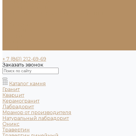
Клумбы и бордюры
Садовые фонтаны
Скульптуры и декоративные элементы
Новости
Партнерам
Сантехника
Проекты
Доставка
Контакты
+ 7 (861) 212-69-69
Заказать звонок
Каталог камня
Гранит
Кварцит
Керамогранит
Лабрадорит
Мрамор от производителя
Натуральный лабрадорит
Оникс
Травертин
Травертин линейный