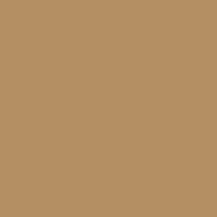
цовка)
Мойки и раковины
Молдинги
Облицовка сте
ени
Облицовка бассейнов
Скамейки и лавочки
Фаса
и декоративные элементы