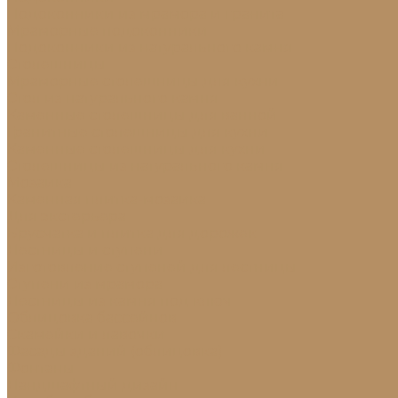
Подоконники из мрамора и гранита
Мраморные подоконники
Подоконники из натурального камня
Столешницы
Мраморные столешницы для кухни
Стол из натурального камня
Каменные столешницы для ванной
Гранитные столешницы для кухни
Каменные столешницы для кухни
Столешницы из натурального камня
Мозаика
Каменная плитка-мозаика
Для экстерьера
Брусчатка и плитка для дорожек
Лестницы и ступени
Изготовление ступеней для лестницы
Ступени из мрамора
Лестницы из камня под ключ
Облицовка бассейнов
Скамейки и лавочки
Фасады зданий (облицовка)
Фонтаны
Ландшафтный дизайн