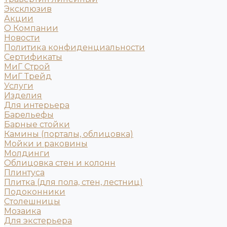
Эксклюзив
Акции
О Компании
Новости
Политика конфиденциальности
Сертификаты
МиГ Строй
МиГ Трейд
Услуги
Изделия
Для интерьера
Барельефы
Барные стойки
Камины (порталы, облицовка)
Мойки и раковины
Молдинги
Облицовка стен и колонн
Плинтуса
Плитка (для пола, стен, лестниц)
Подоконники
Столешницы
Мозаика
Для экстерьера