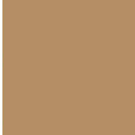
Изделия
Для интерьера
Барельефы
Барельефы из камня
Барные стойки
Барная стойка из мрамора
Барная стойка из оникса
Барная стойка из камня на заказ
Камины (порталы, облицовка)
Камины
Мраморные камины
Каменный камин: изготовление и монтаж в Красно
Мойки и раковины
Молдинги
Молдинги из мрамора на заказ
Облицовка стен и колонн
Плинтуса
Плинтус из натурального камня
Гранитный плинтус
Мраморный плинтус
Плитка (для пола, стен, лестниц)
Керамогранитная плитка для пола
Гранитная плитка в Краснодаре
Подоконники