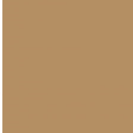
Натуральный лабрадорит
Оникс
Травертин
Травертин линейный
Эксклюзив
Акции
О Компании
Новости
Политика конфиденциальности
Сертификаты
МиГ Строй
МиГ Трейд
Услуги
Изделия
Для интерьера
Барельефы
Барные стойки
Камины (порталы, обли
лестниц)
Подоконники
Столешницы
Мозаика
Для экстерьера
Брусчатка и плитка для дорожек
Лестницы и ступ
Ландшафтный дизайн
Клумбы и бордюры
Садовые фонтаны
Скульптуры 
Новости
Партнерам
Сантехника