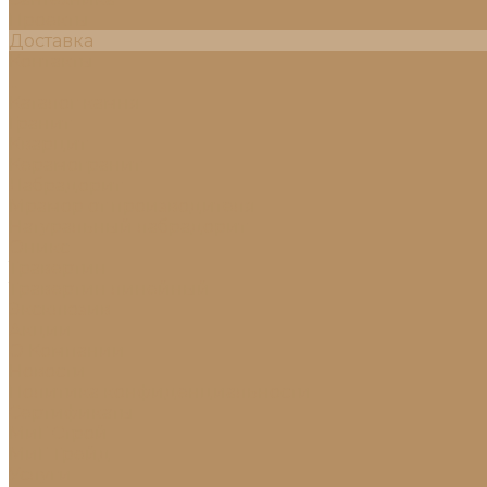
Проекты
Доставка
Контакты
...
Каталог камня
Гранит
Кварцит
Керамогранит
Лабрадорит
Мрамор от производителя
Натуральный лабрадорит
Оникс
Травертин
Травертин линейный
Эксклюзив
Акции
О Компании
Новости
Политика конфиденциальности
Сертификаты
МиГ Строй
МиГ Трейд
Услуги