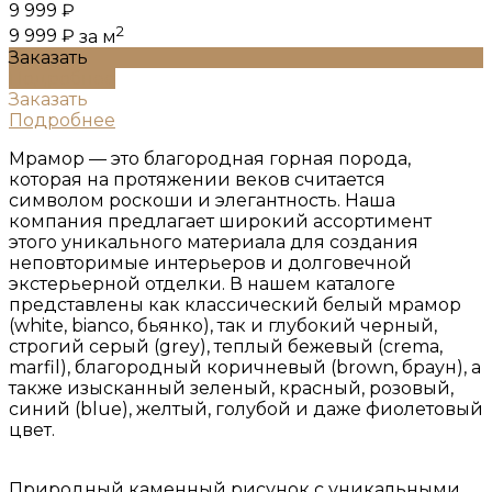
9 999 ₽
2
9 999 ₽
за м
Заказать
Подробнее
Заказать
Подробнее
Мрамор — это благородная горная порода,
которая на протяжении веков считается
символом роскоши и элегантность. Наша
компания предлагает широкий ассортимент
этого уникального материала для создания
неповторимые интерьеров и долговечной
экстерьерной отделки. В нашем каталоге
представлены как классический белый мрамор
(white, bianco, бьянко), так и глубокий черный,
строгий серый (grey), теплый бежевый (crema,
marfil), благородный коричневый (brown, браун), а
также изысканный зеленый, красный, розовый,
синий (blue), желтый, голубой и даже фиолетовый
цвет.
Природный каменный рисунок с уникальными