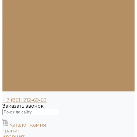
Ступени из мрамора
Лестницы из камня под ключ
Облицовка бассейнов
Скамейки и лавочки
Фасады зданий (облицовка)
Фонтаны
Ландшафтный дизайн
Клумбы и бордюры
Садовые фонтаны
Скульптуры и декоративные элементы
Новости
Партнерам
Сантехника
Проекты
Доставка
Контакты
+ 7 (861) 212-69-69
Заказать звонок
Каталог камня
Гранит
Кварцит