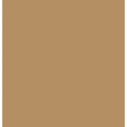
Натуральный лабрадорит
Оникс
Травертин
Травертин линейный
Эксклюзив
Акции
О Компании
Новости
Политика конфиденциальности
Сертификаты
МиГ Строй
МиГ Трейд
Услуги
Изделия
Для интерьера
Барельефы
Барные стойки
Камины (порталы,
облицовка)
Мойки и раковины
Молдинги
Облицовка стен и колонн
Плинтуса
Плитка (для
пола, стен, лестниц)
Подоконники
Столешницы
Мозаика
Для экстерьера
Брусчатка и плитка для дорожек
Лестницы и
ступени
Облицовка бассейнов
Скамейки и
лавочки
Фасады зданий (облицовка)
Фонтаны