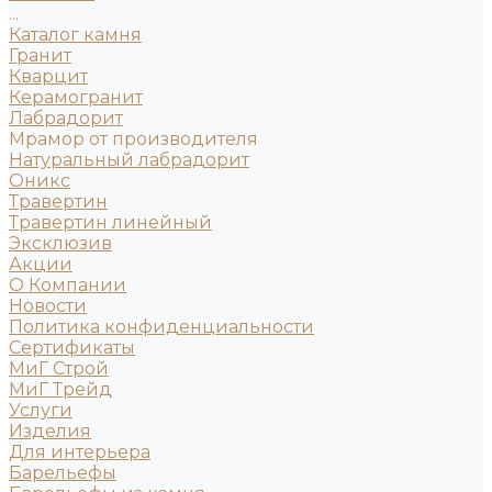
...
Каталог камня
Гранит
Кварцит
Керамогранит
Лабрадорит
Мрамор от производителя
Натуральный лабрадорит
Оникс
Травертин
Травертин линейный
Эксклюзив
Акции
О Компании
Новости
Политика конфиденциальности
Сертификаты
МиГ Строй
МиГ Трейд
Услуги
Изделия
Для интерьера
Барельефы