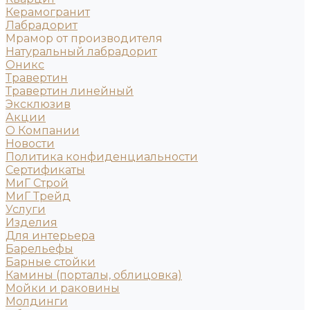
Керамогранит
Лабрадорит
Мрамор от производителя
Натуральный лабрадорит
Оникс
Травертин
Травертин линейный
Эксклюзив
Акции
О Компании
Новости
Политика конфиденциальности
Сертификаты
МиГ Строй
МиГ Трейд
Услуги
Изделия
Для интерьера
Барельефы
Барные стойки
Камины (порталы, облицовка)
Мойки и раковины
Молдинги