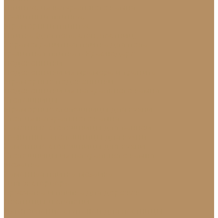
Плинтус из натурального камня
Гранитный плинтус
Мраморный плинтус
Плитка (для пола, стен, лестниц)
Керамогранитная плитка для пола
Гранитная плитка в Краснодаре
Подоконники
Подоконники из мрамора и гранита
Мраморные подоконники
Подоконники из натурального камня
Столешницы
Мраморные столешницы для кухни
Стол из натурального камня
Каменные столешницы для ванной
Гранитные столешницы для кухни
Каменные столешницы для кухни
Столешницы из натурального камня
Мозаика
Каменная плитка-мозаика
Для экстерьера
Брусчатка и плитка для дорожек
Лестницы и ступени
Изготовление ступеней для лестницы