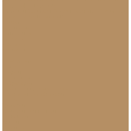
Ландшафтный дизайн
Клумбы и бордюры
Садовые фонтаны
Скульптуры
и декоративные элементы
Новости
Партнерам
Сантехника
Проекты
Доставка
Контакты
...
Каталог камня
Гранит
Кварцит
Керамогранит
Лабрадорит
Мрамор от производителя
Натуральный лабрадорит
Оникс
Травертин
Травертин линейный
Эксклюзив
Акции
О Компании