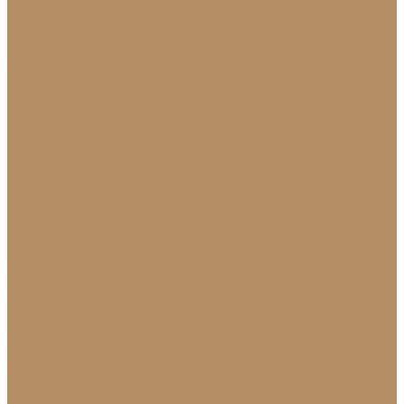
Новости
Политика конфиденциальности
Сертификаты
МиГ Строй
МиГ Трейд
Услуги
Изделия
Для интерьера
Барельефы
Барельефы из камня
Барные стойки
Барная стойка из мрамора
Барная стойка из оникса
Барная стойка из камня на заказ
Камины (порталы, облицовка)
Камины
Мраморные камины
Каменный камин: изготовление и монтаж в
Краснодаре
Мойки и раковины
Молдинги
Молдинги из мрамора на заказ
Облицовка стен и колонн
Плинтуса