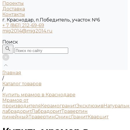
Проекты
Доставка
Контакты
г. Краснодар, п.Победитель, участок №6
+ 7 (861) 212-69-69
mig2014@mig2014.ru
Поиск
Главная
/
Каталог товаров
/
Купить мрамор в Краснодаре
Мрамор от
производителя
Керамогранит
Эксклюзив
Натураль
лабрадорит
Лабрадорит
Травертин
линейный
Травертин
Оникс
Гранит
Кварцит