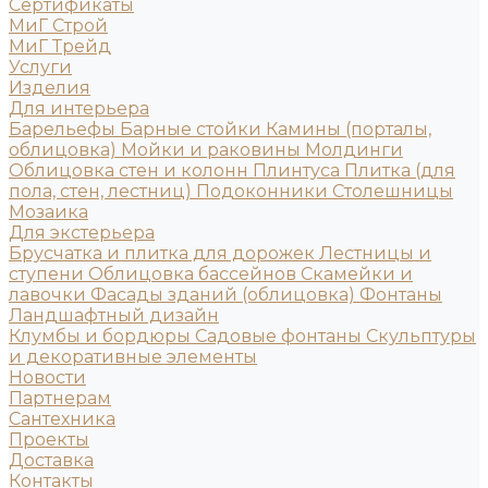
Сертификаты
МиГ Строй
МиГ Трейд
Услуги
Изделия
Для интерьера
Барельефы
Барные стойки
Камины (порталы,
облицовка)
Мойки и раковины
Молдинги
Облицовка стен и колонн
Плинтуса
Плитка (для
пола, стен, лестниц)
Подоконники
Столешницы
Мозаика
Для экстерьера
Брусчатка и плитка для дорожек
Лестницы и
ступени
Облицовка бассейнов
Скамейки и
лавочки
Фасады зданий (облицовка)
Фонтаны
Ландшафтный дизайн
Клумбы и бордюры
Садовые фонтаны
Скульптуры
и декоративные элементы
Новости
Партнерам
Сантехника
Проекты
Доставка
Контакты