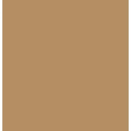
Натуральный лабрадорит
Оникс
Травертин
Травертин линейный
Эксклюзив
Акции
О Компании
Новости
Политика конфиденциальности
Сертификаты
МиГ Строй
МиГ Трейд
Услуги
Изделия
Для интерьера
Барельефы
Барные стойки
Камины (порталы,
облицовка)
Мойки и раковины
Молдинги
Облицовка стен и колонн
Плинтуса
Плитка (для
пола, стен, лестниц)
Подоконники
Столешницы
Мозаика
Для экстерьера
Брусчатка и плитка для дорожек
Лестницы и
ступени
Облицовка бассейнов
Скамейки и
лавочки
Фасады зданий (облицовка)
Фонтаны