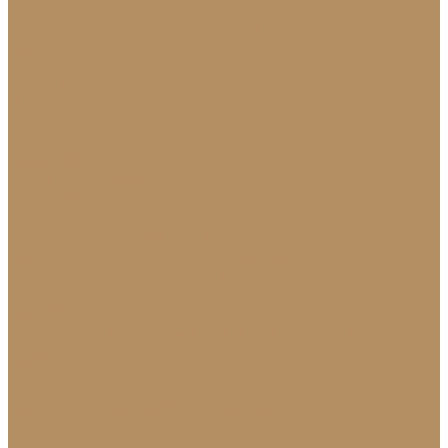
Новости
Политика конфиденциальности
Сертификаты
МиГ Строй
МиГ Трейд
Услуги
Изделия
Для интерьера
Барельефы
Барельефы из камня
Барные стойки
Барная стойка из мрамора
Барная стойка из оникса
Барная стойка из камня на заказ
Камины (порталы, облицовка)
Камины
Мраморные камины
Каменный камин: изготовление и монтаж в
Краснодаре
Мойки и раковины
Молдинги
Молдинги из мрамора на заказ
Облицовка стен и колонн
Плинтуса