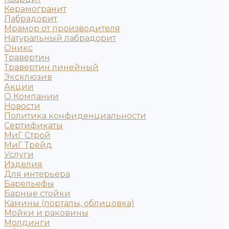
Керамогранит
Лабрадорит
Мрамор от производителя
Натуральный лабрадорит
Оникс
Травертин
Травертин линейный
Эксклюзив
Акции
О Компании
Новости
Политика конфиденциальности
Сертификаты
МиГ Строй
МиГ Трейд
Услуги
Изделия
Для интерьера
Барельефы
Барные стойки
Камины (порталы, облицовка)
Мойки и раковины
Молдинги