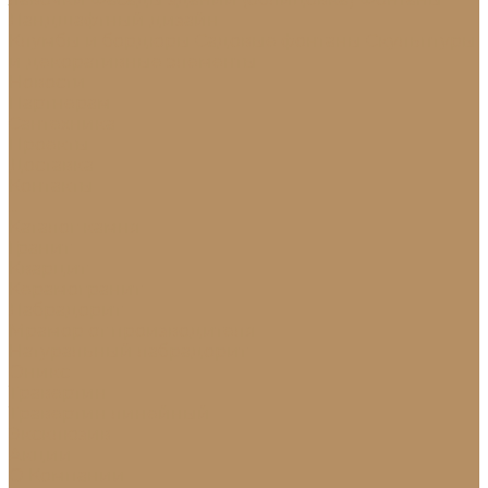
Ландшафтный дизайн
Клумбы и бордюры
Садовые фонтаны
Скульптуры
и декоративные элементы
Новости
Партнерам
Сантехника
Проекты
Доставка
Контакты
...
Каталог камня
Гранит
Кварцит
Керамогранит
Лабрадорит
Мрамор от производителя
Натуральный лабрадорит
Оникс
Травертин
Травертин линейный
Эксклюзив
Акции
О Компании