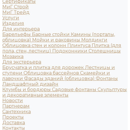
Сертификаты
МиГ Строй
МиГ Трейд
Услуги
Изделия
Для интерьера
Барельефы
Барные стойки
Камины (порталы,
облицовка)
Мойки и раковины
Молдинги
Облицовка стен и колонн
Плинтуса
Плитка (для
пола, стен, лестниц)
Подоконники
Столешницы
Мозаика
Для экстерьера
Брусчатка и плитка для дорожек
Лестницы и
ступени
Облицовка бассейнов
Скамейки и
лавочки
Фасады зданий (облицовка)
Фонтаны
Ландшафтный дизайн
Клумбы и бордюры
Садовые фонтаны
Скульптуры
и декоративные элементы
Новости
Партнерам
Сантехника
Проекты
Доставка
Контакты