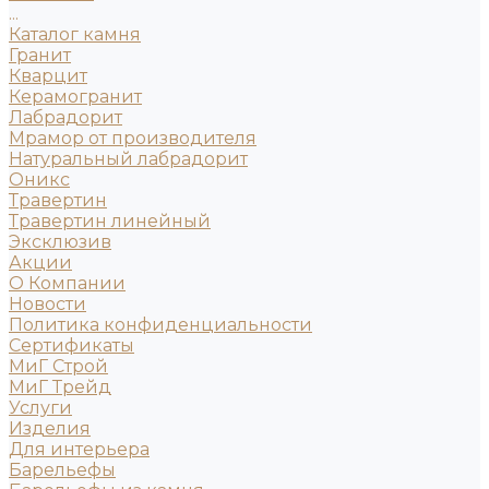
...
Каталог камня
Гранит
Кварцит
Керамогранит
Лабрадорит
Мрамор от производителя
Натуральный лабрадорит
Оникс
Травертин
Травертин линейный
Эксклюзив
Акции
О Компании
Новости
Политика конфиденциальности
Сертификаты
МиГ Строй
МиГ Трейд
Услуги
Изделия
Для интерьера
Барельефы