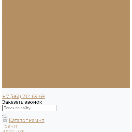
Ступени из мрамора
Лестницы из камня под ключ
Облицовка бассейнов
Скамейки и лавочки
Фасады зданий (облицовка)
Фонтаны
Ландшафтный дизайн
Клумбы и бордюры
Садовые фонтаны
Скульптуры и декоративные элементы
Новости
Партнерам
Сантехника
Проекты
Доставка
Контакты
+ 7 (861) 212-69-69
Заказать звонок
Каталог камня
Гранит
Кварцит