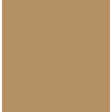
Плинтус из натурального камня
Гранитный плинтус
Мраморный плинтус
Плитка (для пола, стен, лестниц)
Керамогранитная плитка для пола
Гранитная плитка в Краснодаре
Подоконники
Подоконники из мрамора и гранита
Мраморные подоконники
Подоконники из натурального камня
Столешницы
Мраморные столешницы для кухни
Стол из натурального камня
Каменные столешницы для ванной
Гранитные столешницы для кухни
Каменные столешницы для кухни
Столешницы из натурального камня
Мозаика
Каменная плитка-мозаика
Для экстерьера
Брусчатка и плитка для дорожек
Лестницы и ступени
Изготовление ступеней для лестницы