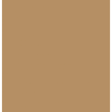
Новости
Политика конфиденциальности
Сертификаты
МиГ Строй
МиГ Трейд
Услуги
Изделия
Для интерьера
Барельефы
Барельефы из камня
Барные стойки
Барная стойка из мрамора
Барная стойка из оникса
Барная стойка из камня на заказ
Камины (порталы, облицовка)
Камины
Мраморные камины
Каменный камин: изготовление и монтаж в
Краснодаре
Мойки и раковины
Молдинги
Молдинги из мрамора на заказ
Облицовка стен и колонн
Плинтуса