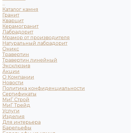
...
Каталог камня
Гранит
Кварцит
Керамогранит
Лабрадорит
Мрамор от производителя
Натуральный лабрадорит
Оникс
Травертин
Травертин линейный
Эксклюзив
Акции
О Компании
Новости
Политика конфиденциальности
Сертификаты
МиГ Строй
МиГ Трейд
Услуги
Изделия
Для интерьера
Барельефы