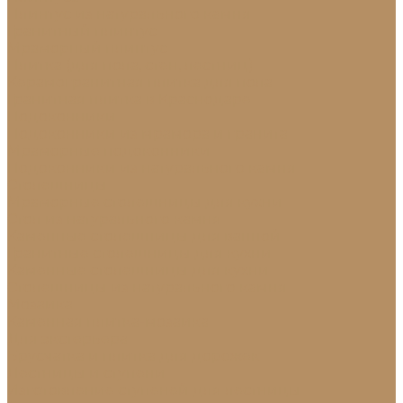
Плинтус из натурального камня
Гранитный плинтус
Мраморный плинтус
Плитка (для пола, стен, лестниц)
Керамогранитная плитка для пола
Гранитная плитка в Краснодаре
Подоконники
Подоконники из мрамора и гранита
Мраморные подоконники
Подоконники из натурального камня
Столешницы
Мраморные столешницы для кухни
Стол из натурального камня
Каменные столешницы для ванной
Гранитные столешницы для кухни
Каменные столешницы для кухни
Столешницы из натурального камня
Мозаика
Каменная плитка-мозаика
Для экстерьера
Брусчатка и плитка для дорожек
Лестницы и ступени
Изготовление ступеней для лестницы