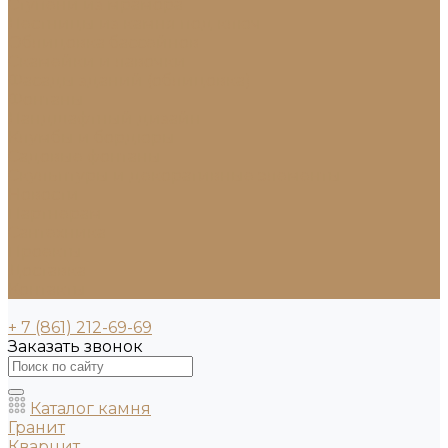
Ступени из мрамора
Лестницы из камня под ключ
Облицовка бассейнов
Скамейки и лавочки
Фасады зданий (облицовка)
Фонтаны
Ландшафтный дизайн
Клумбы и бордюры
Садовые фонтаны
Скульптуры и декоративные элементы
Новости
Партнерам
Сантехника
Проекты
Доставка
Контакты
+ 7 (861) 212-69-69
Заказать звонок
Каталог камня
Гранит
Кварцит