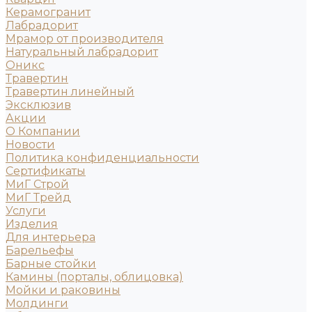
Керамогранит
Лабрадорит
Мрамор от производителя
Натуральный лабрадорит
Оникс
Травертин
Травертин линейный
Эксклюзив
Акции
О Компании
Новости
Политика конфиденциальности
Сертификаты
МиГ Строй
МиГ Трейд
Услуги
Изделия
Для интерьера
Барельефы
Барные стойки
Камины (порталы, облицовка)
Мойки и раковины
Молдинги