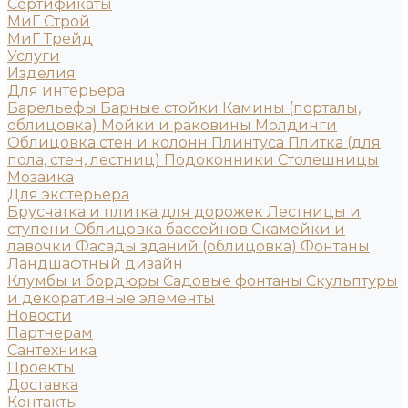
Сертификаты
МиГ Строй
МиГ Трейд
Услуги
Изделия
Для интерьера
Барельефы
Барные стойки
Камины (порталы,
облицовка)
Мойки и раковины
Молдинги
Облицовка стен и колонн
Плинтуса
Плитка (для
пола, стен, лестниц)
Подоконники
Столешницы
Мозаика
Для экстерьера
Брусчатка и плитка для дорожек
Лестницы и
ступени
Облицовка бассейнов
Скамейки и
лавочки
Фасады зданий (облицовка)
Фонтаны
Ландшафтный дизайн
Клумбы и бордюры
Садовые фонтаны
Скульптуры
и декоративные элементы
Новости
Партнерам
Сантехника
Проекты
Доставка
Контакты