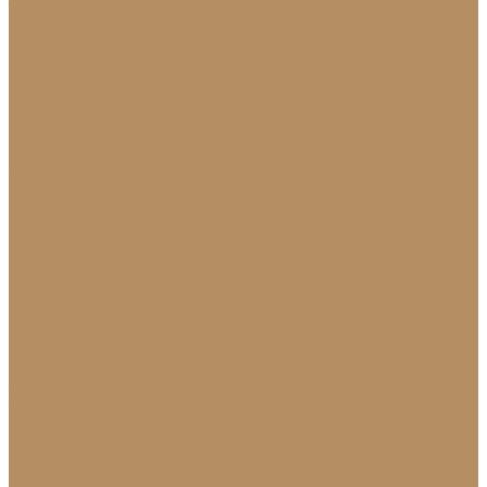
Ландшафтный дизайн
Клумбы и бордюры
Садовые фонтаны
Скульптуры
и декоративные элементы
Новости
Партнерам
Сантехника
Проекты
Доставка
Контакты
...
Каталог камня
Гранит
Кварцит
Керамогранит
Лабрадорит
Мрамор от производителя
Натуральный лабрадорит
Оникс
Травертин
Травертин линейный
Эксклюзив
Акции
О Компании