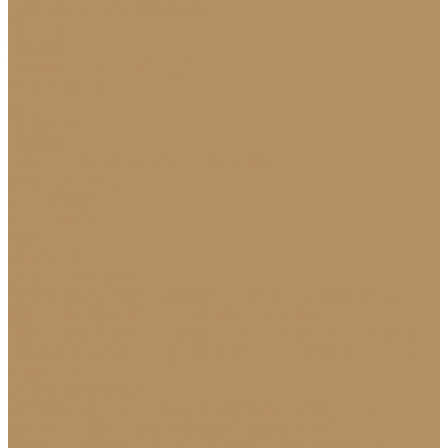
Натуральный лабрадорит
Оникс
Травертин
Травертин линейный
Эксклюзив
Акции
О Компании
Новости
Политика конфиденциальности
Сертификаты
МиГ Строй
МиГ Трейд
Услуги
Изделия
Для интерьера
Барельефы
Барные стойки
Камины (порталы,
облицовка)
Мойки и раковины
Молдинги
Облицовка стен и колонн
Плинтуса
Плитка (для
пола, стен, лестниц)
Подоконники
Столешницы
Мозаика
Для экстерьера
Брусчатка и плитка для дорожек
Лестницы и
ступени
Облицовка бассейнов
Скамейки и
лавочки
Фасады зданий (облицовка)
Фонтаны