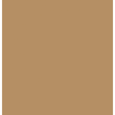
Ландшафтный дизайн
Клумбы и бордюры
Садовые фонтаны
Скульптуры
и декоративные элементы
Новости
Партнерам
Сантехника
Проекты
Доставка
Контакты
...
Каталог камня
Гранит
Кварцит
Керамогранит
Лабрадорит
Мрамор от производителя
Натуральный лабрадорит
Оникс
Травертин
Травертин линейный
Эксклюзив
Акции
О Компании