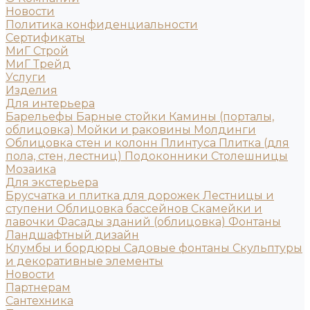
Новости
Политика конфиденциальности
Сертификаты
МиГ Строй
МиГ Трейд
Услуги
Изделия
Для интерьера
Барельефы
Барные стойки
Камины (порталы,
облицовка)
Мойки и раковины
Молдинги
Облицовка стен и колонн
Плинтуса
Плитка (для
пола, стен, лестниц)
Подоконники
Столешницы
Мозаика
Для экстерьера
Брусчатка и плитка для дорожек
Лестницы и
ступени
Облицовка бассейнов
Скамейки и
лавочки
Фасады зданий (облицовка)
Фонтаны
Ландшафтный дизайн
Клумбы и бордюры
Садовые фонтаны
Скульптуры
и декоративные элементы
Новости
Партнерам
Сантехника