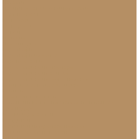
Новости
Политика конфиденциальности
Сертификаты
МиГ Строй
МиГ Трейд
Услуги
Изделия
Для интерьера
Барельефы
Барельефы из камня
Барные стойки
Барная стойка из мрамора
Барная стойка из оникса
Барная стойка из камня на заказ
Камины (порталы, облицовка)
Камины
Мраморные камины
Каменный камин: изготовление и монтаж в
Краснодаре
Мойки и раковины
Молдинги
Молдинги из мрамора на заказ
Облицовка стен и колонн
Плинтуса