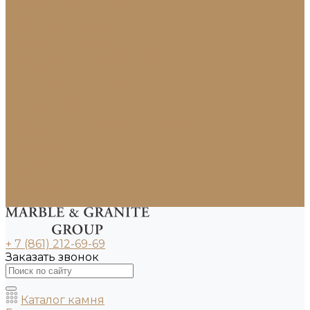
Ступени из мрамора
Лестницы из камня под ключ
Облицовка бассейнов
Скамейки и лавочки
Фасады зданий (облицовка)
Фонтаны
Ландшафтный дизайн
Клумбы и бордюры
Садовые фонтаны
Скульптуры и декоративные элементы
Новости
Партнерам
Сантехника
Проекты
Доставка
Контакты
+ 7 (861) 212-69-69
Заказать звонок
Каталог камня