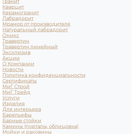
Гранит
Кварцит
Керамогранит
Лабрадорит
Мрамор от производителя
Натуральный лабрадорит
Оникс
Травертин
Травертин линейный
Эксклюзив
Акции
О Компании
Новости
Политика конфиденциальности
Сертификаты
МиГ Строй
МиГ Трейд
Услуги
Изделия
Для интерьера
Барельефы
Барные стойки
Камины (порталы, облицовка)
Мойки и раковины