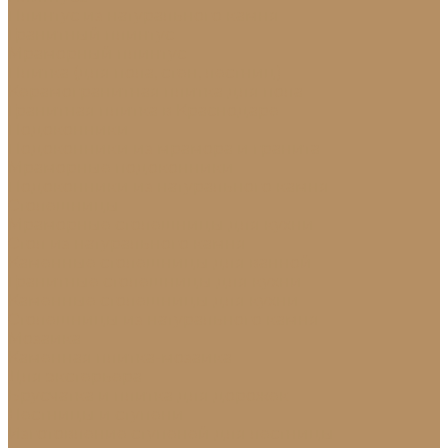
Плинтус из натурального камня
Гранитный плинтус
Мраморный плинтус
Плитка (для пола, стен, лестниц)
Керамогранитная плитка для пола
Гранитная плитка в Краснодаре
Подоконники
Подоконники из мрамора и гранита
Мраморные подоконники
Подоконники из натурального камня
Столешницы
Мраморные столешницы для кухни
Стол из натурального камня
Каменные столешницы для ванной
Гранитные столешницы для кухни
Каменные столешницы для кухни
Столешницы из натурального камня
Мозаика
Каменная плитка-мозаика
Для экстерьера
Брусчатка и плитка для дорожек
Лестницы и ступени
Изготовление ступеней для лестницы