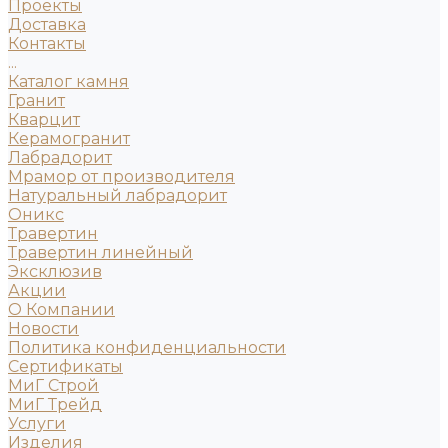
Проекты
Доставка
Контакты
...
Каталог камня
Гранит
Кварцит
Керамогранит
Лабрадорит
Мрамор от производителя
Натуральный лабрадорит
Оникс
Травертин
Травертин линейный
Эксклюзив
Акции
О Компании
Новости
Политика конфиденциальности
Сертификаты
МиГ Строй
МиГ Трейд
Услуги
Изделия