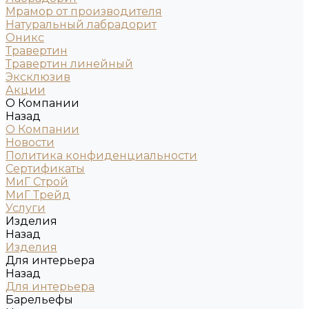
Мрамор от производителя
Натуральный лабрадорит
Оникс
Травертин
Травертин линейный
Эксклюзив
Акции
О Компании
Назад
О Компании
Новости
Политика конфиденциальности
Сертификаты
МиГ Строй
МиГ Трейд
Услуги
Изделия
Назад
Изделия
Для интерьера
Назад
Для интерьера
Барельефы