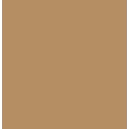
Натуральный лабрадорит
Оникс
Травертин
Травертин линейный
Эксклюзив
Акции
О Компании
Новости
Политика конфиденциальности
Сертификаты
МиГ Строй
МиГ Трейд
Услуги
Изделия
Для интерьера
Барельефы
Барные стойки
Камины (порталы,
облицовка)
Мойки и раковины
Молдинги
Облицовка стен и колонн
Плинтуса
Плитка (для
пола, стен, лестниц)
Подоконники
Столешницы
Мозаика
Для экстерьера
Брусчатка и плитка для дорожек
Лестницы и
ступени
Облицовка бассейнов
Скамейки и
лавочки
Фасады зданий (облицовка)
Фонтаны