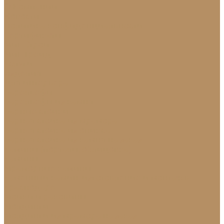
О Компании
Новости
Политика конфиденциальности
Сертификаты
МиГ Строй
МиГ Трейд
Услуги
Изделия
Для интерьера
Барельефы
Барельефы из камня
Барные стойки
Барная стойка из мрамора
Барная стойка из оникса
Барная стойка из камня на заказ
Камины (порталы, облицовка)
Камины
Мраморные камины
Каменный камин: изготовление и монтаж в
Краснодаре
Мойки и раковины
Молдинги
Молдинги из мрамора на заказ