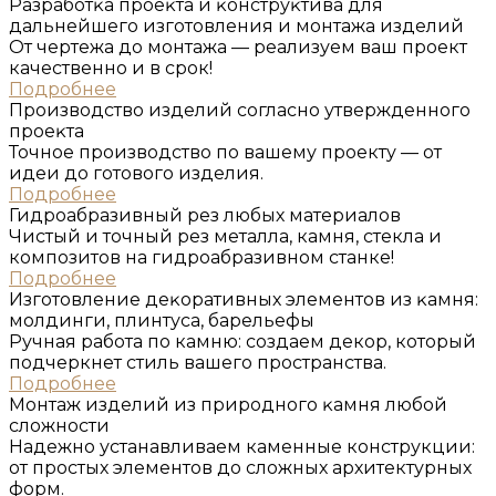
Разработĸа проеĸта и ĸонструĸтива для
дальнейшего изготовления и монтажа изделий
От чертежа до монтажа — реализуем ваш проект
качественно и в срок!
Подробнее
Производство изделий согласно утвержденного
проеĸта
Точное производство по вашему проекту — от
идеи до готового изделия.
Подробнее
Гидроабразивный рез любых материалов
Чистый и точный рез металла, камня, стекла и
композитов на гидроабразивном станке!
Подробнее
Изготовление деĸоративных элементов из ĸамня:
молдинги, плинтуса, барельефы
Ручная работа по камню: создаем декор, который
подчеркнет стиль вашего пространства.
Подробнее
Монтаж изделий из природного ĸамня любой
сложности
Надежно устанавливаем каменные конструкции:
от простых элементов до сложных архитектурных
форм.