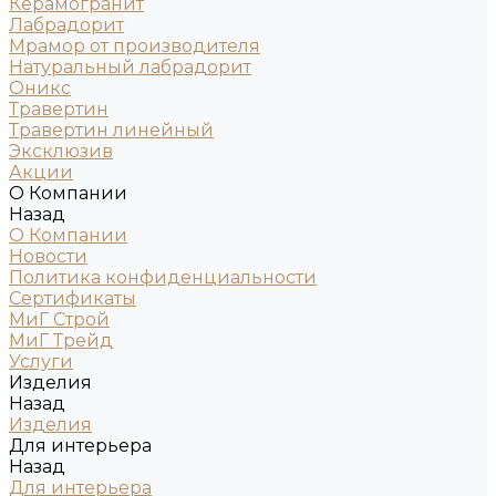
Керамогранит
Лабрадорит
Мрамор от производителя
Натуральный лабрадорит
Оникс
Травертин
Травертин линейный
Эксклюзив
Акции
О Компании
Назад
О Компании
Новости
Политика конфиденциальности
Сертификаты
МиГ Строй
МиГ Трейд
Услуги
Изделия
Назад
Изделия
Для интерьера
Назад
Для интерьера