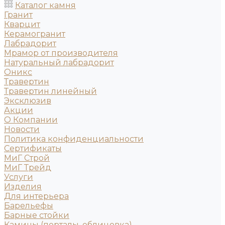
Каталог камня
Гранит
Кварцит
Керамогранит
Лабрадорит
Мрамор от производителя
Натуральный лабрадорит
Оникс
Травертин
Травертин линейный
Эксклюзив
Акции
О Компании
Новости
Политика конфиденциальности
Сертификаты
МиГ Строй
МиГ Трейд
Услуги
Изделия
Для интерьера
Барельефы
Барные стойки
Камины (порталы, облицовка)