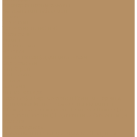
Мрамор от производителя
Натуральный лабрадорит
Оникс
Травертин
Травертин линейный
Эксклюзив
Акции
О Компании
Новости
Политика конфиденциальности
Сертификаты
МиГ Строй
МиГ Трейд
Услуги
Изделия
Для интерьера
Барельефы
Барные стойки
Камины (порталы,
облицовка)
Мойки и раковины
Молдинги
Облицовка стен и колонн
Плинтуса
Плитка (для
пола, стен, лестниц)
Подоконники
Столешницы
Мозаика
Для экстерьера
Брусчатка и плитка для дорожек
Лестницы и