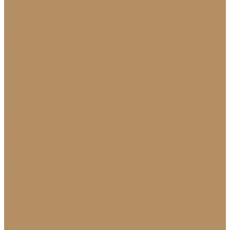
Облицовка стен и колонн
Плинтуса
Плинтус из натурального камня
Гранитный плинтус
Мраморный плинтус
Плитка (для пола, стен, лестниц)
Керамогранитная плитка для пола
Гранитная плитка в Краснодаре
Подоконники
Подоконники из мрамора и гранита
Мраморные подоконники
Подоконники из натурального камня
Столешницы
Мраморные столешницы для кухни
Стол из натурального камня
Каменные столешницы для ванной
Гранитные столешницы для кухни
Каменные столешницы для кухни
Столешницы из натурального камня
Мозаика
Каменная плитка-мозаика
Для экстерьера
Брусчатка и плитка для дорожек
Лестницы и ступени