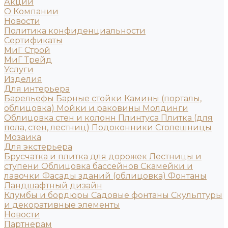
Акции
О Компании
Новости
Политика конфиденциальности
Сертификаты
МиГ Строй
МиГ Трейд
Услуги
Изделия
Для интерьера
Барельефы
Барные стойки
Камины (порталы,
облицовка)
Мойки и раковины
Молдинги
Облицовка стен и колонн
Плинтуса
Плитка (для
пола, стен, лестниц)
Подоконники
Столешницы
Мозаика
Для экстерьера
Брусчатка и плитка для дорожек
Лестницы и
ступени
Облицовка бассейнов
Скамейки и
лавочки
Фасады зданий (облицовка)
Фонтаны
Ландшафтный дизайн
Клумбы и бордюры
Садовые фонтаны
Скульптуры
и декоративные элементы
Новости
Партнерам