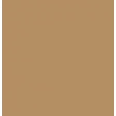
ступени
Облицовка бассейнов
Скамейки и
лавочки
Фасады зданий (облицовка)
Фонтаны
Ландшафтный дизайн
Клумбы и бордюры
Садовые фонтаны
Скульптуры
и декоративные элементы
Новости
Партнерам
Сантехника
Проекты
Доставка
Контакты
...
Каталог камня
Гранит
Кварцит
Керамогранит
Лабрадорит
Мрамор от производителя
Натуральный лабрадорит
Оникс
Травертин
Травертин линейный
Эксклюзив
Акции