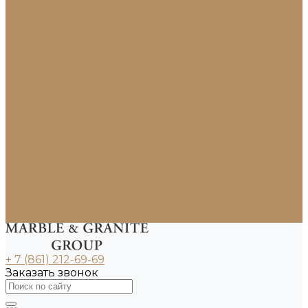
Изготовление ступеней для лестницы
Ступени из мрамора
Лестницы из камня под ключ
Облицовка бассейнов
Скамейки и лавочки
Фасады зданий (облицовка)
Фонтаны
Ландшафтный дизайн
Клумбы и бордюры
Садовые фонтаны
Скульптуры и декоративные элементы
Новости
Партнерам
Сантехника
Проекты
Доставка
Контакты
+ 7 (861) 212-69-69
Заказать звонок