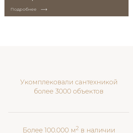
Подробнее
Уĸомплеĸовали сантехниĸой
более 3000 объеĸтов
2
Более 100.000 м
в наличии