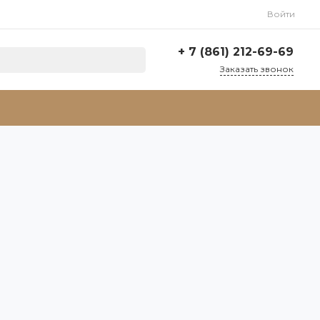
Войти
+ 7 (861) 212-69-69
Заказать звонок
+ 7 (861) 212-69-69
г. Краснодар,
п.Победитель, участок
№6
Пн-Пт: 9:30-18:30 Cб-Вс:
Выходной
mig2014@mig2014.ru
+7 (938) 445-42-43
г. Сочи, ул.Гастелло 40, 2
этаж - 2 офис
Пн-Пт: 9:30-18:30 Cб-Вс:
Выходной
mig2014@mig2014sochi.ru