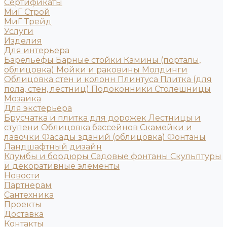
Сертификаты
МиГ Строй
МиГ Трейд
Услуги
Изделия
Для интерьера
Барельефы
Барные стойки
Камины (порталы,
облицовка)
Мойки и раковины
Молдинги
Облицовка стен и колонн
Плинтуса
Плитка (для
пола, стен, лестниц)
Подоконники
Столешницы
Мозаика
Для экстерьера
Брусчатка и плитка для дорожек
Лестницы и
ступени
Облицовка бассейнов
Скамейки и
лавочки
Фасады зданий (облицовка)
Фонтаны
Ландшафтный дизайн
Клумбы и бордюры
Садовые фонтаны
Скульптуры
и декоративные элементы
Новости
Партнерам
Сантехника
Проекты
Доставка
Контакты