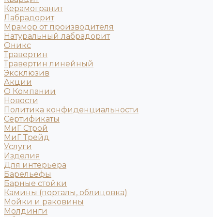
Керамогранит
Лабрадорит
Мрамор от производителя
Натуральный лабрадорит
Оникс
Травертин
Травертин линейный
Эксклюзив
Акции
О Компании
Новости
Политика конфиденциальности
Сертификаты
МиГ Строй
МиГ Трейд
Услуги
Изделия
Для интерьера
Барельефы
Барные стойки
Камины (порталы, облицовка)
Мойки и раковины
Молдинги