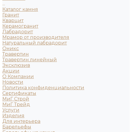
...
Каталог камня
Гранит
Кварцит
Керамогранит
Лабрадорит
Мрамор от производителя
Натуральный лабрадорит
Оникс
Травертин
Травертин линейный
Эксклюзив
Акции
О Компании
Новости
Политика конфиденциальности
Сертификаты
МиГ Строй
МиГ Трейд
Услуги
Изделия
Для интерьера
Барельефы