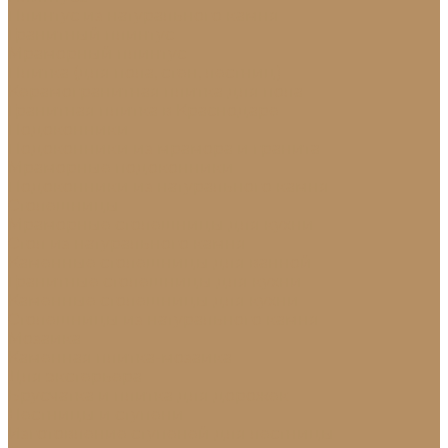
Плинтус из натурального камня
Гранитный плинтус
Мраморный плинтус
Плитка (для пола, стен, лестниц)
Керамогранитная плитка для пола
Гранитная плитка в Краснодаре
Подоконники
Подоконники из мрамора и гранита
Мраморные подоконники
Подоконники из натурального камня
Столешницы
Мраморные столешницы для кухни
Стол из натурального камня
Каменные столешницы для ванной
Гранитные столешницы для кухни
Каменные столешницы для кухни
Столешницы из натурального камня
Мозаика
Каменная плитка-мозаика
Для экстерьера
Брусчатка и плитка для дорожек
Лестницы и ступени
Изготовление ступеней для лестницы