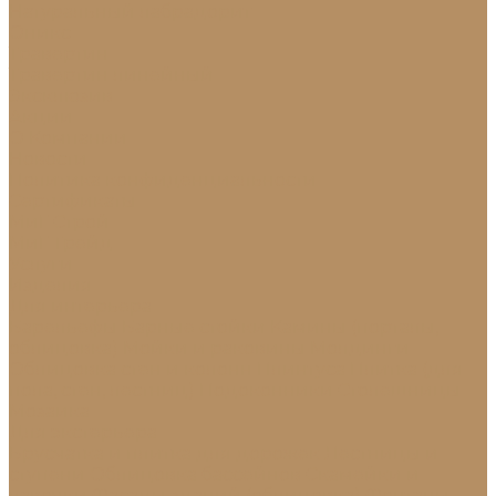
Натуральный лабрадорит
Оникс
Травертин
Травертин линейный
Эксклюзив
Акции
О Компании
Новости
Политика конфиденциальности
Сертификаты
МиГ Строй
МиГ Трейд
Услуги
Изделия
Для интерьера
Барельефы
Барные стойки
Камины (порталы,
облицовка)
Мойки и раковины
Молдинги
Облицовка стен и колонн
Плинтуса
Плитка (для
пола, стен, лестниц)
Подоконники
Столешницы
Мозаика
Для экстерьера
Брусчатка и плитка для дорожек
Лестницы и
ступени
Облицовка бассейнов
Скамейки и
лавочки
Фасады зданий (облицовка)
Фонтаны