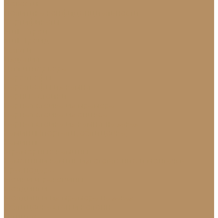
Новости
Политика конфиденциальности
Сертификаты
МиГ Строй
МиГ Трейд
Услуги
Изделия
Для интерьера
Барельефы
Барельефы из камня
Барные стойки
Барная стойка из мрамора
Барная стойка из оникса
Барная стойка из камня на заказ
Камины (порталы, облицовка)
Камины
Мраморные камины
Каменный камин: изготовление и монтаж в
Краснодаре
Мойки и раковины
Молдинги
Молдинги из мрамора на заказ
Облицовка стен и колонн
Плинтуса