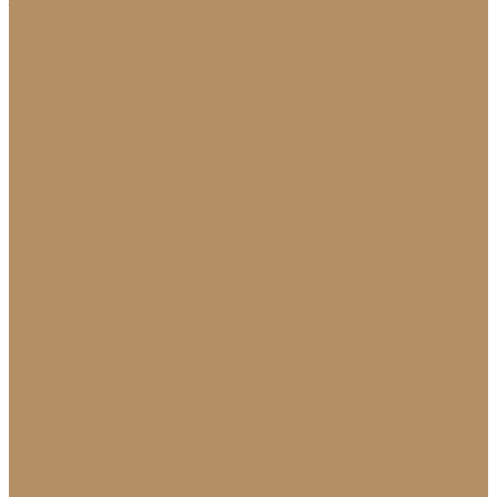
Ландшафтный дизайн
Клумбы и бордюры
Садовые фонтаны
Скульптуры
и декоративные элементы
Новости
Партнерам
Сантехника
Проекты
Доставка
Контакты
...
Каталог камня
Гранит
Кварцит
Керамогранит
Лабрадорит
Мрамор от производителя
Натуральный лабрадорит
Оникс
Травертин
Травертин линейный
Эксклюзив
Акции
О Компании