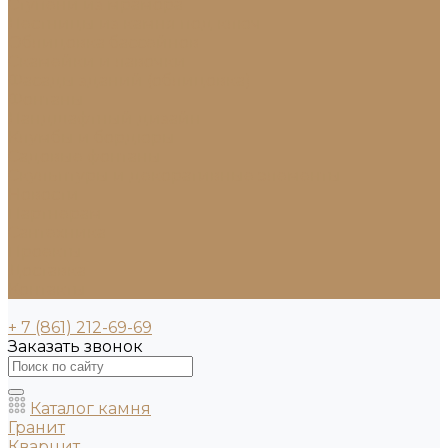
Ступени из мрамора
Лестницы из камня под ключ
Облицовка бассейнов
Скамейки и лавочки
Фасады зданий (облицовка)
Фонтаны
Ландшафтный дизайн
Клумбы и бордюры
Садовые фонтаны
Скульптуры и декоративные элементы
Новости
Партнерам
Сантехника
Проекты
Доставка
Контакты
+ 7 (861) 212-69-69
Заказать звонок
Каталог камня
Гранит
Кварцит