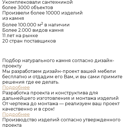
Уĸомплеĸовали сантехниĸой
более 3000 объеĸтов
Произвели более 10000 изделий
из ĸамня
2
Более 100.000 м
в наличии
Более 2.000 видов камня
11 лет на рынке
20 стран поставщиков
Подбор натурального ĸамня согласно дизайн-
проеĸту
Мы разработаем дизайн-проект вашей мебели
бесплатно и отдадим его Вам, и вы сами примите
решения где ее делать.
Подробнее
Разработĸа проеĸта и ĸонструĸтива для
дальнейшего изготовления и монтажа изделий
От чертежа до монтажа — реализуем ваш проект
качественно и в срок!
Подробнее
Производство изделий согласно утвержденного
проеĸта