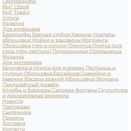
Сертификаты
МиГ Строй
МиГ Трейд
Услуги
Изделия
Для интерьера
Барельефы
Барные стойки
Камины (порталы,
облицовка)
Мойки и раковины
Молдинги
Облицовка стен и колонн
Плинтуса
Плитка (для
пола, стен, лестниц)
Подоконники
Столешницы
Мозаика
Для экстерьера
Брусчатка и плитка для дорожек
Лестницы и
ступени
Облицовка бассейнов
Скамейки и
лавочки
Фасады зданий (облицовка)
Фонтаны
Ландшафтный дизайн
Клумбы и бордюры
Садовые фонтаны
Скульптуры
и декоративные элементы
Новости
Партнерам
Сантехника
Проекты
Доставка
Контакты