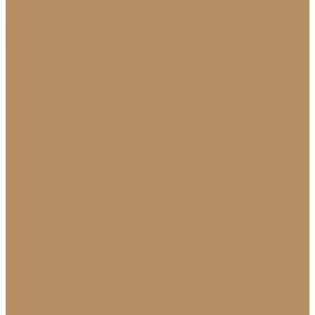
Натуральный лабрадорит
Оникс
Травертин
Травертин линейный
Эксклюзив
Акции
О Компании
Новости
Политика конфиденциальности
Сертификаты
МиГ Строй
МиГ Трейд
Услуги
Изделия
Для интерьера
Барельефы
Барные стойки
Камины (порталы,
облицовка)
Мойки и раковины
Молдинги
Облицовка стен и колонн
Плинтуса
Плитка (для
пола, стен, лестниц)
Подоконники
Столешницы
Мозаика
Для экстерьера
Брусчатка и плитка для дорожек
Лестницы и
ступени
Облицовка бассейнов
Скамейки и
лавочки
Фасады зданий (облицовка)
Фонтаны