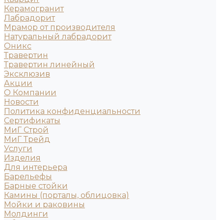
Керамогранит
Лабрадорит
Мрамор от производителя
Натуральный лабрадорит
Оникс
Травертин
Травертин линейный
Эксклюзив
Акции
О Компании
Новости
Политика конфиденциальности
Сертификаты
МиГ Строй
МиГ Трейд
Услуги
Изделия
Для интерьера
Барельефы
Барные стойки
Камины (порталы, облицовка)
Мойки и раковины
Молдинги