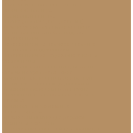
Плинтус из натурального камня
Гранитный плинтус
Мраморный плинтус
Плитка (для пола, стен, лестниц)
Керамогранитная плитка для пола
Гранитная плитка в Краснодаре
Подоконники
Подоконники из мрамора и гранита
Мраморные подоконники
Подоконники из натурального камня
Столешницы
Мраморные столешницы для кухни
Стол из натурального камня
Каменные столешницы для ванной
Гранитные столешницы для кухни
Каменные столешницы для кухни
Столешницы из натурального камня
Мозаика
Каменная плитка-мозаика
Для экстерьера
Брусчатка и плитка для дорожек
Лестницы и ступени
Изготовление ступеней для лестницы