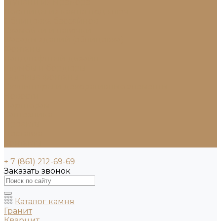
Ступени из мрамора
Лестницы из камня под ключ
Облицовка бассейнов
Скамейки и лавочки
Фасады зданий (облицовка)
Фонтаны
Ландшафтный дизайн
Клумбы и бордюры
Садовые фонтаны
Скульптуры и декоративные элементы
Новости
Партнерам
Сантехника
Проекты
Доставка
Контакты
+ 7 (861) 212-69-69
Заказать звонок
Каталог камня
Гранит
Кварцит