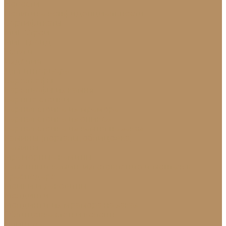
Новости
Политика конфиденциальности
Сертификаты
МиГ Строй
МиГ Трейд
Услуги
Изделия
Для интерьера
Барельефы
Барельефы из камня
Барные стойки
Барная стойка из мрамора
Барная стойка из оникса
Барная стойка из камня на заказ
Камины (порталы, облицовка)
Камины
Мраморные камины
Каменный камин: изготовление и монтаж в
Краснодаре
Мойки и раковины
Молдинги
Молдинги из мрамора на заказ
Облицовка стен и колонн
Плинтуса