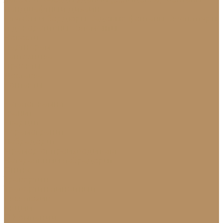
Ландшафтный дизайн
Клумбы и бордюры
Садовые фонтаны
Скульптуры
и декоративные элементы
Новости
Партнерам
Сантехника
Проекты
Доставка
Контакты
...
Каталог камня
Гранит
Кварцит
Керамогранит
Лабрадорит
Мрамор от производителя
Натуральный лабрадорит
Оникс
Травертин
Травертин линейный
Эксклюзив
Акции
О Компании