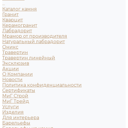
...
Каталог камня
Гранит
Кварцит
Керамогранит
Лабрадорит
Мрамор от производителя
Натуральный лабрадорит
Оникс
Травертин
Травертин линейный
Эксклюзив
Акции
О Компании
Новости
Политика конфиденциальности
Сертификаты
МиГ Строй
МиГ Трейд
Услуги
Изделия
Для интерьера
Барельефы