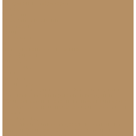
Натуральный лабрадорит
Оникс
Травертин
Травертин линейный
Эксклюзив
Акции
О Компании
Новости
Политика конфиденциальности
Сертификаты
МиГ Строй
МиГ Трейд
Услуги
Изделия
Для интерьера
Барельефы
Барные стойки
Камины (порталы,
облицовка)
Мойки и раковины
Молдинги
Облицовка стен и колонн
Плинтуса
Плитка (для
пола, стен, лестниц)
Подоконники
Столешницы
Мозаика
Для экстерьера
Брусчатка и плитка для дорожек
Лестницы и
ступени
Облицовка бассейнов
Скамейки и
лавочки
Фасады зданий (облицовка)
Фонтаны