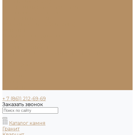
Ступени из мрамора
Лестницы из камня под ключ
Облицовка бассейнов
Скамейки и лавочки
Фасады зданий (облицовка)
Фонтаны
Ландшафтный дизайн
Клумбы и бордюры
Садовые фонтаны
Скульптуры и декоративные элементы
Новости
Партнерам
Сантехника
Проекты
Доставка
Контакты
+ 7 (861) 212-69-69
Заказать звонок
Каталог камня
Гранит
Кварцит