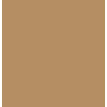
Плинтус из натурального камня
Гранитный плинтус
Мраморный плинтус
Плитка (для пола, стен, лестниц)
Керамогранитная плитка для пола
Гранитная плитка в Краснодаре
Подоконники
Подоконники из мрамора и гранита
Мраморные подоконники
Подоконники из натурального камня
Столешницы
Мраморные столешницы для кухни
Стол из натурального камня
Каменные столешницы для ванной
Гранитные столешницы для кухни
Каменные столешницы для кухни
Столешницы из натурального камня
Мозаика
Каменная плитка-мозаика
Для экстерьера
Брусчатка и плитка для дорожек
Лестницы и ступени
Изготовление ступеней для лестницы