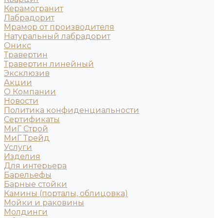
Керамогранит
Лабрадорит
Мрамор от производителя
Натуральный лабрадорит
Оникс
Травертин
Травертин линейный
Эксклюзив
Акции
О Компании
Новости
Политика конфиденциальности
Сертификаты
МиГ Строй
МиГ Трейд
Услуги
Изделия
Для интерьера
Барельефы
Барные стойки
Камины (порталы, облицовка)
Мойки и раковины
Молдинги