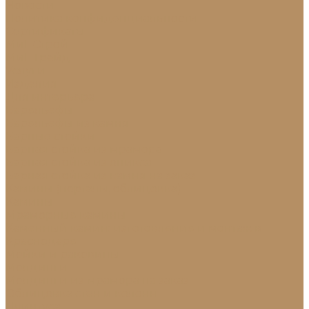
Новости
Политика конфиденциальности
Сертификаты
МиГ Строй
МиГ Трейд
Услуги
Изделия
Для интерьера
Барельефы
Барельефы из камня
Барные стойки
Барная стойка из мрамора
Барная стойка из оникса
Барная стойка из камня на заказ
Камины (порталы, облицовка)
Камины
Мраморные камины
Каменный камин: изготовление и монтаж в
Краснодаре
Мойки и раковины
Молдинги
Молдинги из мрамора на заказ
Облицовка стен и колонн
Плинтуса