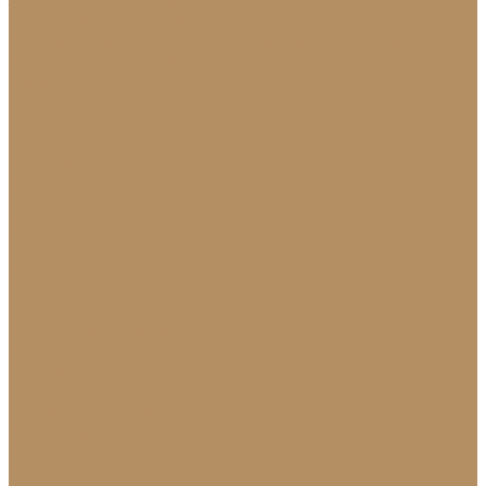
Ландшафтный дизайн
Клумбы и бордюры
Садовые фонтаны
Скульптуры
и декоративные элементы
Новости
Партнерам
Сантехника
Проекты
Доставка
Контакты
...
Каталог камня
Гранит
Кварцит
Керамогранит
Лабрадорит
Мрамор от производителя
Натуральный лабрадорит
Оникс
Травертин
Травертин линейный
Эксклюзив
Акции
О Компании