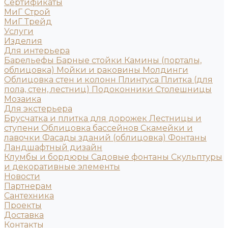
Сертификаты
МиГ Строй
МиГ Трейд
Услуги
Изделия
Для интерьера
Барельефы
Барные стойки
Камины (порталы,
облицовка)
Мойки и раковины
Молдинги
Облицовка стен и колонн
Плинтуса
Плитка (для
пола, стен, лестниц)
Подоконники
Столешницы
Мозаика
Для экстерьера
Брусчатка и плитка для дорожек
Лестницы и
ступени
Облицовка бассейнов
Скамейки и
лавочки
Фасады зданий (облицовка)
Фонтаны
Ландшафтный дизайн
Клумбы и бордюры
Садовые фонтаны
Скульптуры
и декоративные элементы
Новости
Партнерам
Сантехника
Проекты
Доставка
Контакты