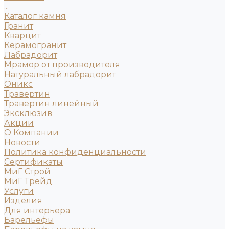
...
Каталог камня
Гранит
Кварцит
Керамогранит
Лабрадорит
Мрамор от производителя
Натуральный лабрадорит
Оникс
Травертин
Травертин линейный
Эксклюзив
Акции
О Компании
Новости
Политика конфиденциальности
Сертификаты
МиГ Строй
МиГ Трейд
Услуги
Изделия
Для интерьера
Барельефы