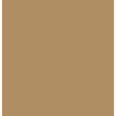
Плинтус из натурального камня
Гранитный плинтус
Мраморный плинтус
Плитка (для пола, стен, лестниц)
Керамогранитная плитка для пола
Гранитная плитка в Краснодаре
Подоконники
Подоконники из мрамора и гранита
Мраморные подоконники
Подоконники из натурального камня
Столешницы
Мраморные столешницы для кухни
Стол из натурального камня
Каменные столешницы для ванной
Гранитные столешницы для кухни
Каменные столешницы для кухни
Столешницы из натурального камня
Мозаика
Каменная плитка-мозаика
Для экстерьера
Брусчатка и плитка для дорожек
Лестницы и ступени
Изготовление ступеней для лестницы