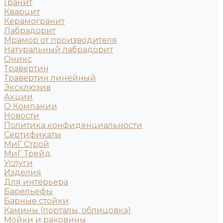
Гранит
Кварцит
Керамогранит
Лабрадорит
Мрамор от производителя
Натуральный лабрадорит
Оникс
Травертин
Травертин линейный
Эксклюзив
Акции
О Компании
Новости
Политика конфиденциальности
Сертификаты
МиГ Строй
МиГ Трейд
Услуги
Изделия
Для интерьера
Барельефы
Барные стойки
Камины (порталы, облицовка)
Мойки и раковины