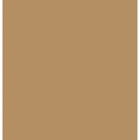
Новости
Политика конфиденциальности
Сертификаты
МиГ Строй
МиГ Трейд
Услуги
Изделия
Для интерьера
Барельефы
Барельефы из камня
Барные стойки
Барная стойка из мрамора
Барная стойка из оникса
Барная стойка из камня на заказ
Камины (порталы, облицовка)
Камины
Мраморные камины
Каменный камин: изготовление и монтаж в
Краснодаре
Мойки и раковины
Молдинги
Молдинги из мрамора на заказ
Облицовка стен и колонн
Плинтуса