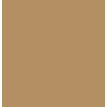
Ландшафтный дизайн
Клумбы и бордюры
Садовые фонтаны
Скульптуры
и декоративные элементы
Новости
Партнерам
Сантехника
Проекты
Доставка
Контакты
...
Каталог камня
Гранит
Кварцит
Керамогранит
Лабрадорит
Мрамор от производителя
Натуральный лабрадорит
Оникс
Травертин
Травертин линейный
Эксклюзив
Акции
О Компании