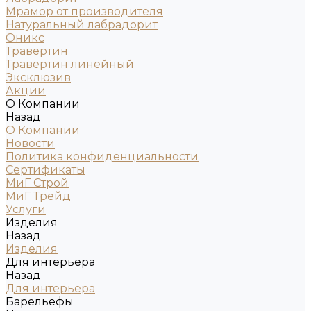
Мрамор от производителя
Натуральный лабрадорит
Оникс
Травертин
Травертин линейный
Эксклюзив
Акции
О Компании
Назад
О Компании
Новости
Политика конфиденциальности
Сертификаты
МиГ Строй
МиГ Трейд
Услуги
Изделия
Назад
Изделия
Для интерьера
Назад
Для интерьера
Барельефы