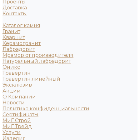
Проекты
Доставка
Контакты
...
Каталог камня
Гранит
Кварцит
Керамогранит
Лабрадорит
Мрамор от производителя
Натуральный лабрадорит
Оникс
Травертин
Травертин линейный
Эксклюзив
Акции
О Компании
Новости
Политика конфиденциальности
Сертификаты
МиГ Строй
МиГ Трейд
Услуги
Изделия