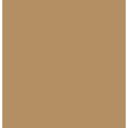
Натуральный лабрадорит
Оникс
Травертин
Травертин линейный
Эксклюзив
Акции
О Компании
Новости
Политика конфиденциальности
Сертификаты
МиГ Строй
МиГ Трейд
Услуги
Изделия
Для интерьера
Барельефы
Барные стойки
Камины (порталы,
облицовка)
Мойки и раковины
Молдинги
Облицовка стен и колонн
Плинтуса
Плитка (для
пола, стен, лестниц)
Подоконники
Столешницы
Мозаика
Для экстерьера
Брусчатка и плитка для дорожек
Лестницы и
ступени
Облицовка бассейнов
Скамейки и
лавочки
Фасады зданий (облицовка)
Фонтаны