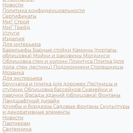
Новости
Политика конфиденциальности
Сертификаты
МиГ Строй
МиГ Трейд
Услуги
Изделия
Для интерьера
Барельефы
Барные стойки
Камины (порталы,
облицовка)
Мойки и раковины
Молдинги
Облицовка стен и колонн
Плинтуса
Плитка (для
пола, стен, лестниц)
Подоконники
Столешницы
Мозаика
Для экстерьера
Брусчатка и плитка для дорожек
Лестницы и
ступени
Облицовка бассейнов
Скамейки и
лавочки
Фасады зданий (облицовка)
Фонтаны
Ландшафтный дизайн
Клумбы и бордюры
Садовые фонтаны
Скульптуры
и декоративные элементы
Новости
Партнерам
Сантехника