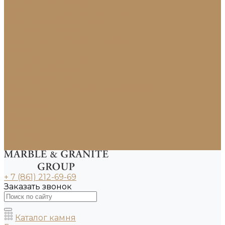
Ступени из мрамора
Лестницы из камня под ключ
Облицовка бассейнов
Скамейки и лавочки
Фасады зданий (облицовка)
Фонтаны
Ландшафтный дизайн
Клумбы и бордюры
Садовые фонтаны
Скульптуры и декоративные элементы
Новости
Партнерам
Сантехника
Проекты
Доставка
Контакты
+ 7 (861) 212-69-69
Заказать звонок
Каталог камня