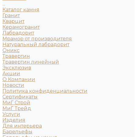
...
Каталог камня
Гранит
Кварцит
Керамогранит
Лабрадорит
Мрамор от производителя
Натуральный лабрадорит
Оникс
Травертин
Травертин линейный
Эксклюзив
Акции
О Компании
Новости
Политика конфиденциальности
Сертификаты
МиГ Строй
МиГ Трейд
Услуги
Изделия
Для интерьера
Барельефы