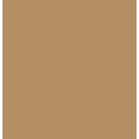
Натуральный лабрадорит
Оникс
Травертин
Травертин линейный
Эксклюзив
Акции
О Компании
Новости
Политика конфиденциальности
Сертификаты
МиГ Строй
МиГ Трейд
Услуги
Изделия
Для интерьера
Барельефы
Барные стойки
Камины (порталы,
облицовка)
Мойки и раковины
Молдинги
Облицовка стен и колонн
Плинтуса
Плитка (для
пола, стен, лестниц)
Подоконники
Столешницы
Мозаика
Для экстерьера
Брусчатка и плитка для дорожек
Лестницы и
ступени
Облицовка бассейнов
Скамейки и
лавочки
Фасады зданий (облицовка)
Фонтаны