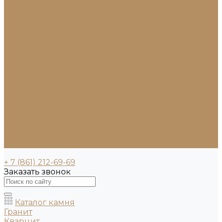
Ступени из мрамора
Лестницы из камня под ключ
Облицовка бассейнов
Скамейки и лавочки
Фасады зданий (облицовка)
Фонтаны
Ландшафтный дизайн
Клумбы и бордюры
Садовые фонтаны
Скульптуры и декоративные элементы
Новости
Партнерам
Сантехника
Проекты
Доставка
Контакты
+ 7 (861) 212-69-69
Заказать звонок
Каталог камня
Гранит
Кварцит