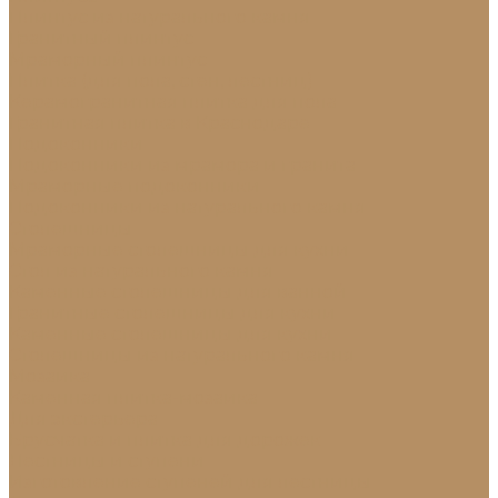
Плинтус из натурального камня
Гранитный плинтус
Мраморный плинтус
Плитка (для пола, стен, лестниц)
Керамогранитная плитка для пола
Гранитная плитка в Краснодаре
Подоконники
Подоконники из мрамора и гранита
Мраморные подоконники
Подоконники из натурального камня
Столешницы
Мраморные столешницы для кухни
Стол из натурального камня
Каменные столешницы для ванной
Гранитные столешницы для кухни
Каменные столешницы для кухни
Столешницы из натурального камня
Мозаика
Каменная плитка-мозаика
Для экстерьера
Брусчатка и плитка для дорожек
Лестницы и ступени
Изготовление ступеней для лестницы