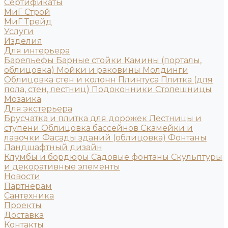
Сертификаты
МиГ Строй
МиГ Трейд
Услуги
Изделия
Для интерьера
Барельефы
Барные стойки
Камины (порталы,
облицовка)
Мойки и раковины
Молдинги
Облицовка стен и колонн
Плинтуса
Плитка (для
пола, стен, лестниц)
Подоконники
Столешницы
Мозаика
Для экстерьера
Брусчатка и плитка для дорожек
Лестницы и
ступени
Облицовка бассейнов
Скамейки и
лавочки
Фасады зданий (облицовка)
Фонтаны
Ландшафтный дизайн
Клумбы и бордюры
Садовые фонтаны
Скульптуры
и декоративные элементы
Новости
Партнерам
Сантехника
Проекты
Доставка
Контакты