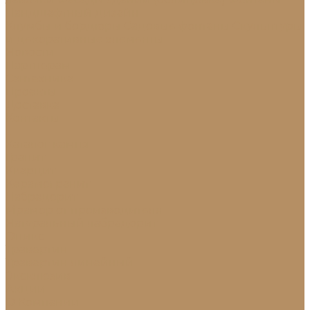
Ландшафтный дизайн
Клумбы и бордюры
Садовые фонтаны
Скульптуры
и декоративные элементы
Новости
Партнерам
Сантехника
Проекты
Доставка
Контакты
...
Каталог камня
Гранит
Кварцит
Керамогранит
Лабрадорит
Мрамор от производителя
Натуральный лабрадорит
Оникс
Травертин
Травертин линейный
Эксклюзив
Акции
О Компании