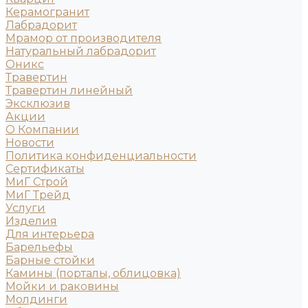
Керамогранит
Лабрадорит
Мрамор от производителя
Натуральный лабрадорит
Оникс
Травертин
Травертин линейный
Эксклюзив
Акции
О Компании
Новости
Политика конфиденциальности
Сертификаты
МиГ Строй
МиГ Трейд
Услуги
Изделия
Для интерьера
Барельефы
Барные стойки
Камины (порталы, облицовка)
Мойки и раковины
Молдинги