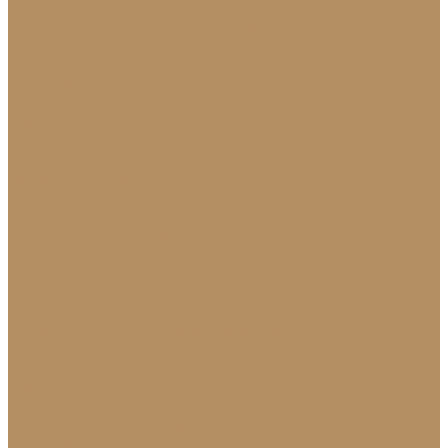
Новости
Политика конфиденциальности
Сертификаты
МиГ Строй
МиГ Трейд
Услуги
Изделия
Для интерьера
Барельефы
Барельефы из камня
Барные стойки
Барная стойка из мрамора
Барная стойка из оникса
Барная стойка из камня на заказ
Камины (порталы, облицовка)
Камины
Мраморные камины
Каменный камин: изготовление и монтаж в
Краснодаре
Мойки и раковины
Молдинги
Молдинги из мрамора на заказ
Облицовка стен и колонн
Плинтуса