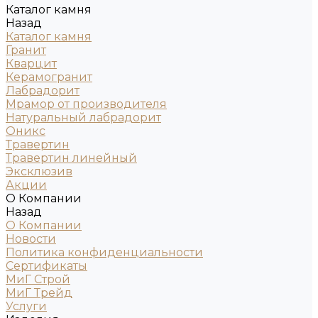
Каталог камня
Назад
Каталог камня
Гранит
Кварцит
Керамогранит
Лабрадорит
Мрамор от производителя
Натуральный лабрадорит
Оникс
Травертин
Травертин линейный
Эксклюзив
Акции
О Компании
Назад
О Компании
Новости
Политика конфиденциальности
Сертификаты
МиГ Строй
МиГ Трейд
Услуги