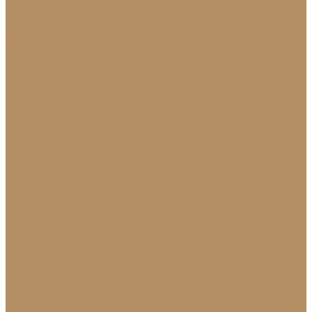
Каменный камин: изготовление и монтаж в
Краснодаре
Мойки и раковины
Молдинги
Молдинги из мрамора на заказ
Облицовка стен и колонн
Плинтуса
Плинтус из натурального камня
Гранитный плинтус
Мраморный плинтус
Плитка (для пола, стен, лестниц)
Керамогранитная плитка для пола
Гранитная плитка в Краснодаре
Подоконники
Подоконники из мрамора и гранита
Мраморные подоконники
Подоконники из натурального камня
Столешницы
Мраморные столешницы для кухни
Стол из натурального камня
Каменные столешницы для ванной
Гранитные столешницы для кухни
Каменные столешницы для кухни