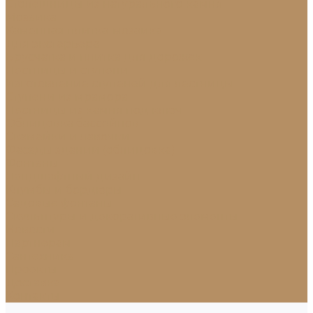
Столешницы из натурального камня
Мозаика
Каменная плитка-мозаика
Для экстерьера
Брусчатка и плитка для дорожек
Лестницы и ступени
Изготовление ступеней для лестницы
Ступени из мрамора
Лестницы из камня под ключ
Облицовка бассейнов
Скамейки и лавочки
Фасады зданий (облицовка)
Фонтаны
Ландшафтный дизайн
Клумбы и бордюры
Садовые фонтаны
Скульптуры и декоративные элементы
Новости
Партнерам
Сантехника
Проекты
Доставка
Контакты