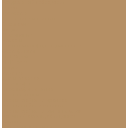
Натуральный лабрадорит
Оникс
Травертин
Травертин линейный
Эксклюзив
Акции
О Компании
Новости
Политика конфиденциальности
Сертификаты
МиГ Строй
МиГ Трейд
Услуги
Изделия
Для интерьера
Барельефы
Барельефы из камня
Барные стойки
Барная стойка из мрамора
Барная стойка из оникса
Барная стойка из камня на заказ
Камины (порталы, облицовка)
Камины
Мраморные камины