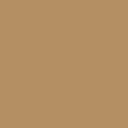
цовка)
Мойки и раковины
Молдинги
Облицовка сте
ени
Облицовка бассейнов
Скамейки и лавочки
Фаса
и декоративные элементы