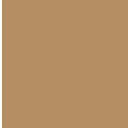
Проекты
Доставка
Контакты
...
Каталог камня
Гранит
Кварцит
Керамогранит
Лабрадорит
Мрамор от производителя
Натуральный лабрадорит
Оникс
Травертин
Травертин линейный
Эксклюзив
Акции
О Компании
Новости
Политика конфиденциальности
Сертификаты
МиГ Строй
МиГ Трейд
Услуги