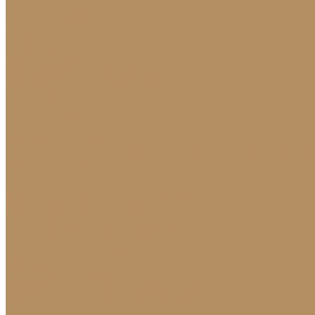
Изделия
Для интерьера
Барельефы
Барельефы из камня
Барные стойки
Барная стойка из мрамора
Барная стойка из оникса
Барная стойка из камня на заказ
Камины (порталы, облицовка)
Камины
Мраморные камины
Каменный камин: изготовление и монтаж в Красно
Мойки и раковины
Молдинги
Молдинги из мрамора на заказ
Облицовка стен и колонн
Плинтуса
Плинтус из натурального камня
Гранитный плинтус
Мраморный плинтус
Плитка (для пола, стен, лестниц)
Керамогранитная плитка для пола
Гранитная плитка в Краснодаре
Подоконники