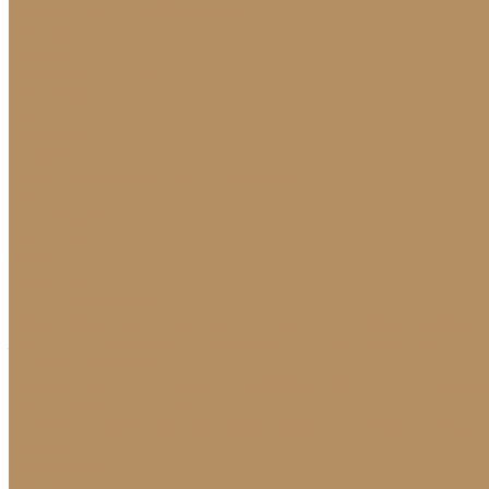
Натуральный лабрадорит
Оникс
Травертин
Травертин линейный
Эксклюзив
Акции
О Компании
Новости
Политика конфиденциальности
Сертификаты
МиГ Строй
МиГ Трейд
Услуги
Изделия
Для интерьера
Барельефы
Барные стойки
Камины (порталы, обли
лестниц)
Подоконники
Столешницы
Мозаика
Для экстерьера
Брусчатка и плитка для дорожек
Лестницы и ступ
Ландшафтный дизайн
Клумбы и бордюры
Садовые фонтаны
Скульптуры 
Новости
Партнерам
Сантехника