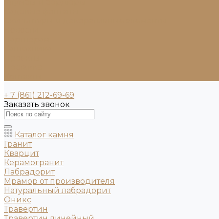
Клумбы и бордюры
Садовые фонтаны
Скульптуры и декоративные элементы
Новости
Партнерам
Сантехника
Проекты
Доставка
Контакты
+ 7 (861) 212-69-69
Заказать звонок
Каталог камня
Гранит
Кварцит
Керамогранит
Лабрадорит
Мрамор от производителя
Натуральный лабрадорит
Оникс
Травертин
Травертин линейный