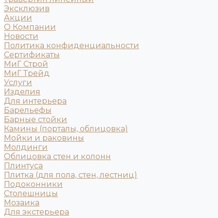
Эксклюзив
Акции
О Компании
Новости
Политика конфиденциальности
Сертификаты
МиГ Строй
МиГ Трейд
Услуги
Изделия
Для интерьера
Барельефы
Барные стойки
Камины (порталы, облицовка)
Мойки и раковины
Молдинги
Облицовка стен и колонн
Плинтуса
Плитка (для пола, стен, лестниц)
Подоконники
Столешницы
Мозаика
Для экстерьера