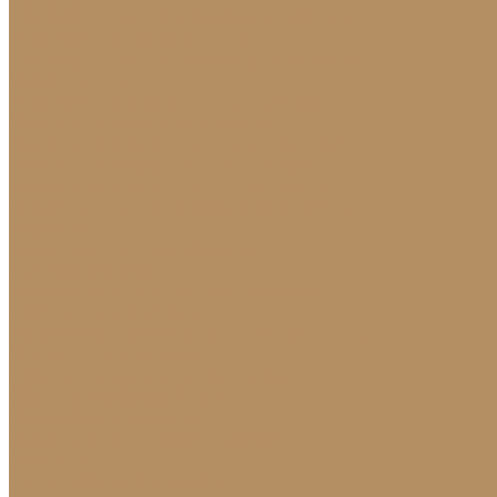
Подоконники из мрамора и гранита
Мраморные подоконники
Подоконники из натурального камня
Столешницы
Мраморные столешницы для кухни
Стол из натурального камня
Каменные столешницы для ванной
Гранитные столешницы для кухни
Каменные столешницы для кухни
Столешницы из натурального камня
Мозаика
Каменная плитка-мозаика
Для экстерьера
Брусчатка и плитка для дорожек
Лестницы и ступени
Изготовление ступеней для лестницы
Ступени из мрамора
Лестницы из камня под ключ
Облицовка бассейнов
Скамейки и лавочки
Фасады зданий (облицовка)
Фонтаны
Ландшафтный дизайн