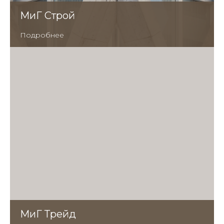
МиГ Строй
Подробнее
МиГ Трейд