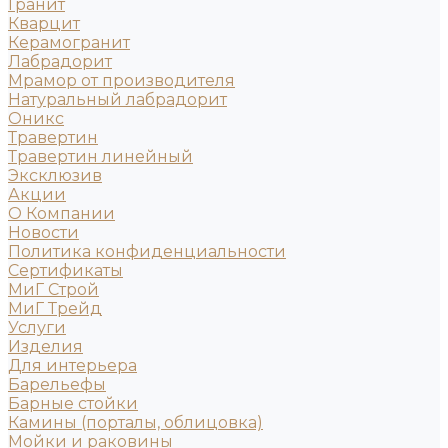
Гранит
Кварцит
Керамогранит
Лабрадорит
Мрамор от производителя
Натуральный лабрадорит
Оникс
Травертин
Травертин линейный
Эксклюзив
Акции
О Компании
Новости
Политика конфиденциальности
Сертификаты
МиГ Строй
МиГ Трейд
Услуги
Изделия
Для интерьера
Барельефы
Барные стойки
Камины (порталы, облицовка)
Мойки и раковины