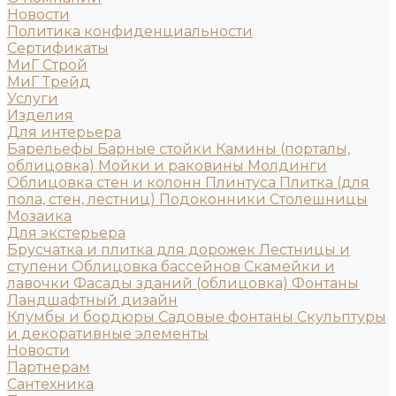
Новости
Политика конфиденциальности
Сертификаты
МиГ Строй
МиГ Трейд
Услуги
Изделия
Для интерьера
Барельефы
Барные стойки
Камины (порталы,
облицовка)
Мойки и раковины
Молдинги
Облицовка стен и колонн
Плинтуса
Плитка (для
пола, стен, лестниц)
Подоконники
Столешницы
Мозаика
Для экстерьера
Брусчатка и плитка для дорожек
Лестницы и
ступени
Облицовка бассейнов
Скамейки и
лавочки
Фасады зданий (облицовка)
Фонтаны
Ландшафтный дизайн
Клумбы и бордюры
Садовые фонтаны
Скульптуры
и декоративные элементы
Новости
Партнерам
Сантехника