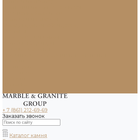
Ступени из мрамора
Лестницы из камня под ключ
Облицовка бассейнов
Скамейки и лавочки
Фасады зданий (облицовка)
Фонтаны
Ландшафтный дизайн
Клумбы и бордюры
Садовые фонтаны
Скульптуры и декоративные элементы
Новости
Партнерам
Сантехника
Проекты
Доставка
Контакты
+ 7 (861) 212-69-69
Заказать звонок
Каталог камня