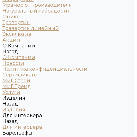
Мрамор от производителя
Натуральный лабрадорит
Оникс
Травертин
Травертин линейный
Эксклюзив
Акции
О Компании
Назад
О Компании
Новости
Политика конфиденциальности
Сертификаты
МиГ Строй
МиГ Трейд
Услуги
Изделия
Назад
Изделия
Для интерьера
Назад
Для интерьера
Барельефы