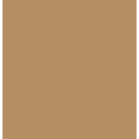
Ландшафтный дизайн
Клумбы и бордюры
Садовые фонтаны
Скульптуры
и декоративные элементы
Новости
Партнерам
Сантехника
Проекты
Доставка
Контакты
...
Каталог камня
Гранит
Кварцит
Керамогранит
Лабрадорит
Мрамор от производителя
Натуральный лабрадорит
Оникс
Травертин
Травертин линейный
Эксклюзив
Акции
О Компании