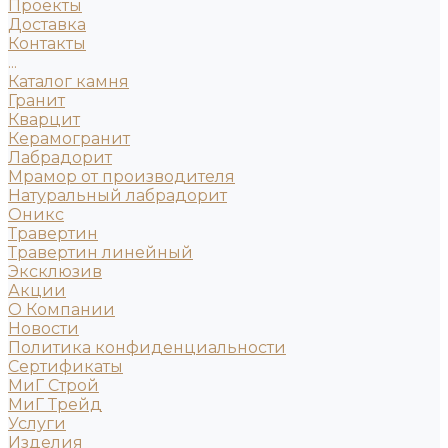
Проекты
Доставка
Контакты
...
Каталог камня
Гранит
Кварцит
Керамогранит
Лабрадорит
Мрамор от производителя
Натуральный лабрадорит
Оникс
Травертин
Травертин линейный
Эксклюзив
Акции
О Компании
Новости
Политика конфиденциальности
Сертификаты
МиГ Строй
МиГ Трейд
Услуги
Изделия