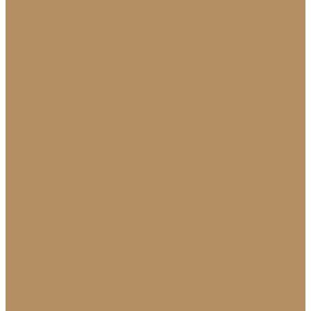
Новости
Политика конфиденциальности
Сертификаты
МиГ Строй
МиГ Трейд
Услуги
Изделия
Для интерьера
Барельефы
Барельефы из камня
Барные стойки
Барная стойка из мрамора
Барная стойка из оникса
Барная стойка из камня на заказ
Камины (порталы, облицовка)
Камины
Мраморные камины
Каменный камин: изготовление и монтаж в
Краснодаре
Мойки и раковины
Молдинги
Молдинги из мрамора на заказ
Облицовка стен и колонн
Плинтуса