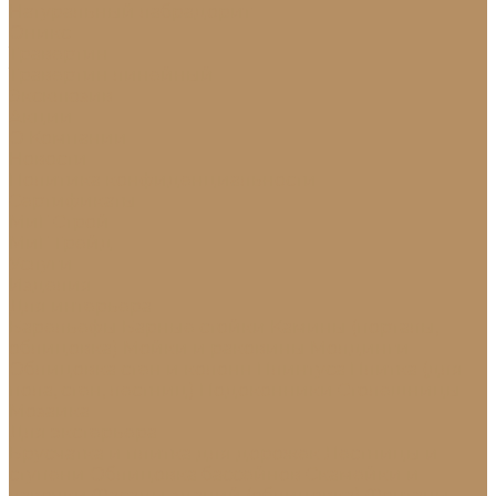
Натуральный лабрадорит
Оникс
Травертин
Травертин линейный
Эксклюзив
Акции
О Компании
Новости
Политика конфиденциальности
Сертификаты
МиГ Строй
МиГ Трейд
Услуги
Изделия
Для интерьера
Барельефы
Барные стойки
Камины (порталы,
облицовка)
Мойки и раковины
Молдинги
Облицовка стен и колонн
Плинтуса
Плитка (для
пола, стен, лестниц)
Подоконники
Столешницы
Мозаика
Для экстерьера
Брусчатка и плитка для дорожек
Лестницы и
ступени
Облицовка бассейнов
Скамейки и
лавочки
Фасады зданий (облицовка)
Фонтаны