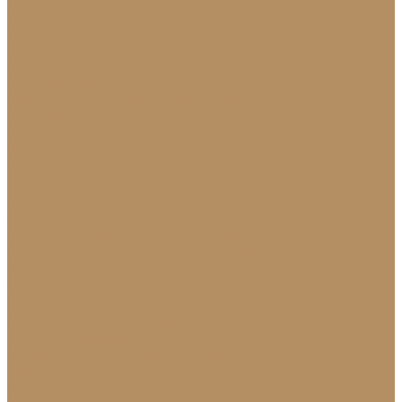
Плинтус из натурального камня
Гранитный плинтус
Мраморный плинтус
Плитка (для пола, стен, лестниц)
Керамогранитная плитка для пола
Гранитная плитка в Краснодаре
Подоконники
Подоконники из мрамора и гранита
Мраморные подоконники
Подоконники из натурального камня
Столешницы
Мраморные столешницы для кухни
Стол из натурального камня
Каменные столешницы для ванной
Гранитные столешницы для кухни
Каменные столешницы для кухни
Столешницы из натурального камня
Мозаика
Каменная плитка-мозаика
Для экстерьера
Брусчатка и плитка для дорожек
Лестницы и ступени
Изготовление ступеней для лестницы