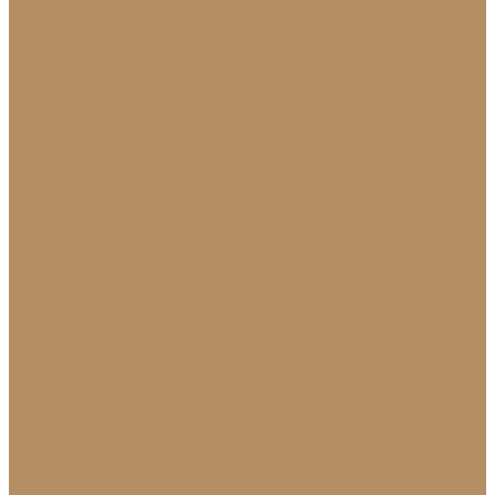
Плинтус из натурального камня
Гранитный плинтус
Мраморный плинтус
Плитка (для пола, стен, лестниц)
Керамогранитная плитка для пола
Гранитная плитка в Краснодаре
Подоконники
Подоконники из мрамора и гранита
Мраморные подоконники
Подоконники из натурального камня
Столешницы
Мраморные столешницы для кухни
Стол из натурального камня
Каменные столешницы для ванной
Гранитные столешницы для кухни
Каменные столешницы для кухни
Столешницы из натурального камня
Мозаика
Каменная плитка-мозаика
Для экстерьера
Брусчатка и плитка для дорожек
Лестницы и ступени
Изготовление ступеней для лестницы