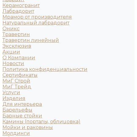
Керамогранит
Лабрадорит
Мрамор от производителя
Натуральный лабрадорит
Оникс
Травертин
Травертин линейный
Эксклюзив
Акции
О Компании
Новости
Политика конфиденциальности
Сертификаты
МиГ Строй
МиГ Трейд
Услуги
Изделия
Для интерьера
Барельефы
Барные стойки
Камины (порталы, облицовка)
Мойки и раковины
Молдинги