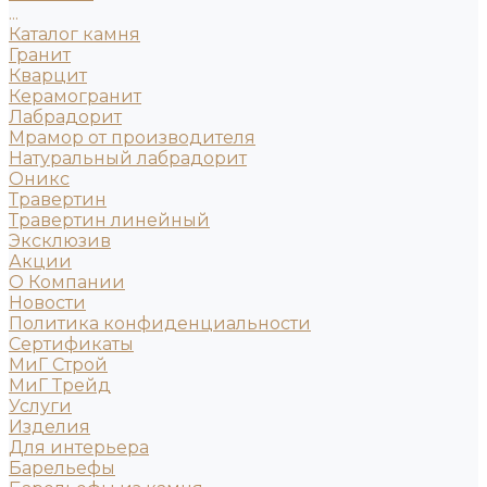
...
Каталог камня
Гранит
Кварцит
Керамогранит
Лабрадорит
Мрамор от производителя
Натуральный лабрадорит
Оникс
Травертин
Травертин линейный
Эксклюзив
Акции
О Компании
Новости
Политика конфиденциальности
Сертификаты
МиГ Строй
МиГ Трейд
Услуги
Изделия
Для интерьера
Барельефы