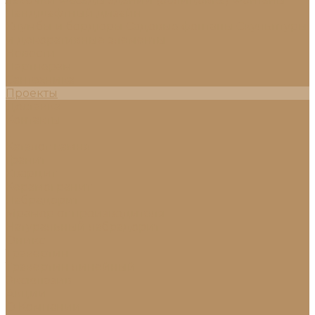
Ландшафтный дизайн
Клумбы и бордюры
Садовые фонтаны
Скульптуры
и декоративные элементы
Новости
Партнерам
Сантехника
Проекты
Доставка
Контакты
...
Каталог камня
Гранит
Кварцит
Керамогранит
Лабрадорит
Мрамор от производителя
Натуральный лабрадорит
Оникс
Травертин
Травертин линейный
Эксклюзив
Акции
О Компании