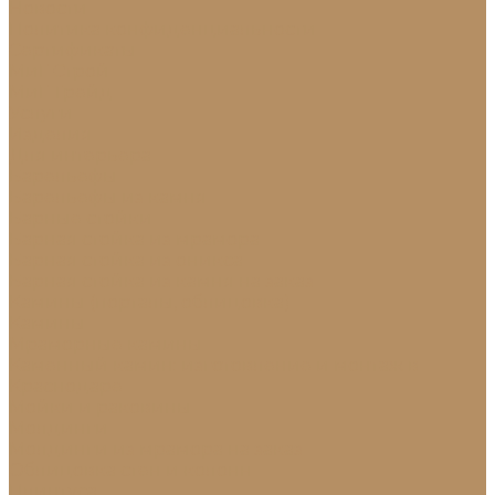
Новости
Политика конфиденциальности
Сертификаты
МиГ Строй
МиГ Трейд
Услуги
Изделия
Для интерьера
Барельефы
Барельефы из камня
Барные стойки
Барная стойка из мрамора
Барная стойка из оникса
Барная стойка из камня на заказ
Камины (порталы, облицовка)
Камины
Мраморные камины
Каменный камин: изготовление и монтаж в
Краснодаре
Мойки и раковины
Молдинги
Молдинги из мрамора на заказ
Облицовка стен и колонн
Плинтуса