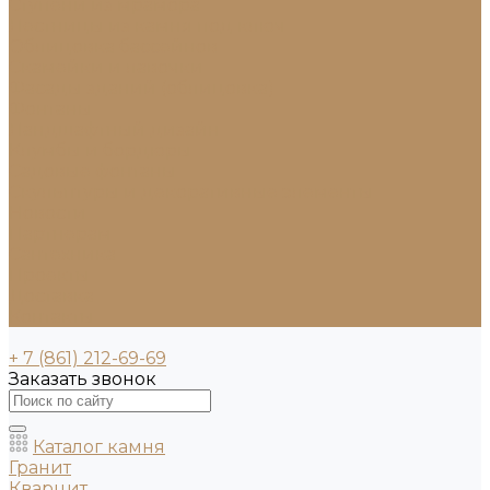
Ступени из мрамора
Лестницы из камня под ключ
Облицовка бассейнов
Скамейки и лавочки
Фасады зданий (облицовка)
Фонтаны
Ландшафтный дизайн
Клумбы и бордюры
Садовые фонтаны
Скульптуры и декоративные элементы
Новости
Партнерам
Сантехника
Проекты
Доставка
Контакты
+ 7 (861) 212-69-69
Заказать звонок
Каталог камня
Гранит
Кварцит