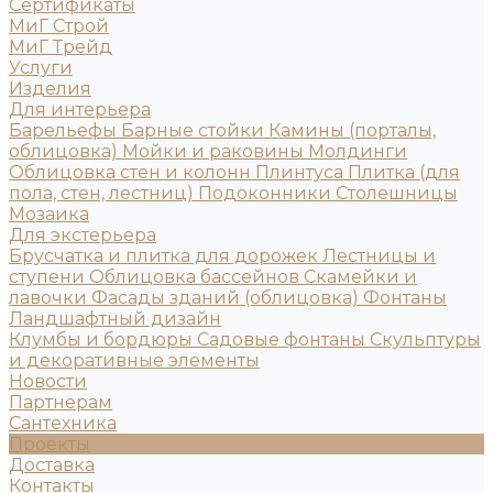
Сертификаты
МиГ Строй
МиГ Трейд
Услуги
Изделия
Для интерьера
Барельефы
Барные стойки
Камины (порталы,
облицовка)
Мойки и раковины
Молдинги
Облицовка стен и колонн
Плинтуса
Плитка (для
пола, стен, лестниц)
Подоконники
Столешницы
Мозаика
Для экстерьера
Брусчатка и плитка для дорожек
Лестницы и
ступени
Облицовка бассейнов
Скамейки и
лавочки
Фасады зданий (облицовка)
Фонтаны
Ландшафтный дизайн
Клумбы и бордюры
Садовые фонтаны
Скульптуры
и декоративные элементы
Новости
Партнерам
Сантехника
Проекты
Доставка
Контакты