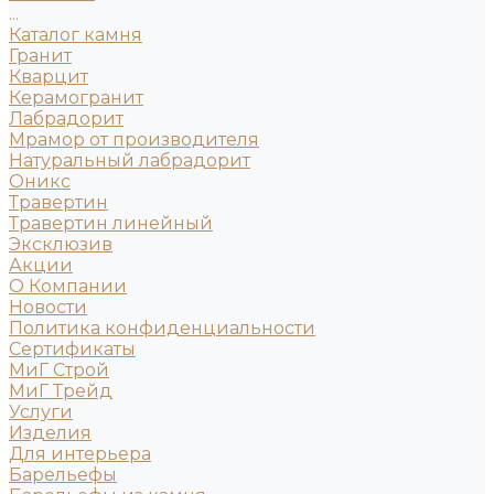
...
Каталог камня
Гранит
Кварцит
Керамогранит
Лабрадорит
Мрамор от производителя
Натуральный лабрадорит
Оникс
Травертин
Травертин линейный
Эксклюзив
Акции
О Компании
Новости
Политика конфиденциальности
Сертификаты
МиГ Строй
МиГ Трейд
Услуги
Изделия
Для интерьера
Барельефы