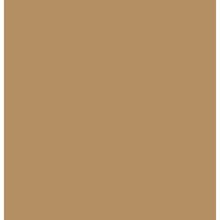
Ландшафтный дизайн
Клумбы и бордюры
Садовые фонтаны
Скульптуры
и декоративные элементы
Новости
Партнерам
Сантехника
Проекты
Доставка
Контакты
...
Каталог камня
Гранит
Кварцит
Керамогранит
Лабрадорит
Мрамор от производителя
Натуральный лабрадорит
Оникс
Травертин
Травертин линейный
Эксклюзив
Акции
О Компании