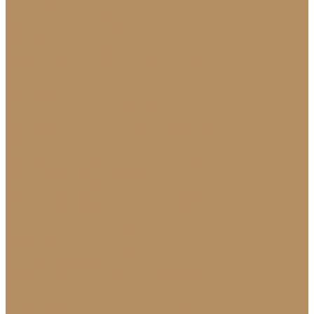
Плинтус из натурального камня
Гранитный плинтус
Мраморный плинтус
Плитка (для пола, стен, лестниц)
Керамогранитная плитка для пола
Гранитная плитка в Краснодаре
Подоконники
Подоконники из мрамора и гранита
Мраморные подоконники
Подоконники из натурального камня
Столешницы
Мраморные столешницы для кухни
Стол из натурального камня
Каменные столешницы для ванной
Гранитные столешницы для кухни
Каменные столешницы для кухни
Столешницы из натурального камня
Мозаика
Каменная плитка-мозаика
Для экстерьера
Брусчатка и плитка для дорожек
Лестницы и ступени
Изготовление ступеней для лестницы