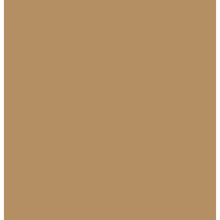
Натуральный лабрадорит
Оникс
Травертин
Травертин линейный
Эксклюзив
Акции
О Компании
Новости
Политика конфиденциальности
Сертификаты
МиГ Строй
МиГ Трейд
Услуги
Изделия
Для интерьера
Барельефы
Барные стойки
Камины (порталы,
облицовка)
Мойки и раковины
Молдинги
Облицовка стен и колонн
Плинтуса
Плитка (для
пола, стен, лестниц)
Подоконники
Столешницы
Мозаика
Для экстерьера
Брусчатка и плитка для дорожек
Лестницы и
ступени
Облицовка бассейнов
Скамейки и
лавочки
Фасады зданий (облицовка)
Фонтаны