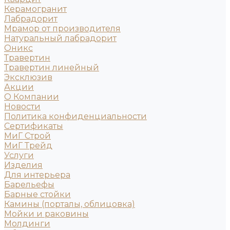
Керамогранит
Лабрадорит
Мрамор от производителя
Натуральный лабрадорит
Оникс
Травертин
Травертин линейный
Эксклюзив
Акции
О Компании
Новости
Политика конфиденциальности
Сертификаты
МиГ Строй
МиГ Трейд
Услуги
Изделия
Для интерьера
Барельефы
Барные стойки
Камины (порталы, облицовка)
Мойки и раковины
Молдинги