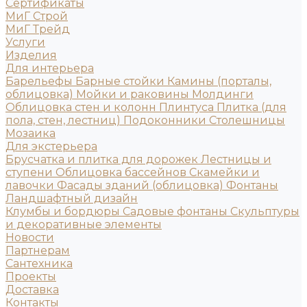
Сертификаты
МиГ Строй
МиГ Трейд
Услуги
Изделия
Для интерьера
Барельефы
Барные стойки
Камины (порталы,
облицовка)
Мойки и раковины
Молдинги
Облицовка стен и колонн
Плинтуса
Плитка (для
пола, стен, лестниц)
Подоконники
Столешницы
Мозаика
Для экстерьера
Брусчатка и плитка для дорожек
Лестницы и
ступени
Облицовка бассейнов
Скамейки и
лавочки
Фасады зданий (облицовка)
Фонтаны
Ландшафтный дизайн
Клумбы и бордюры
Садовые фонтаны
Скульптуры
и декоративные элементы
Новости
Партнерам
Сантехника
Проекты
Доставка
Контакты