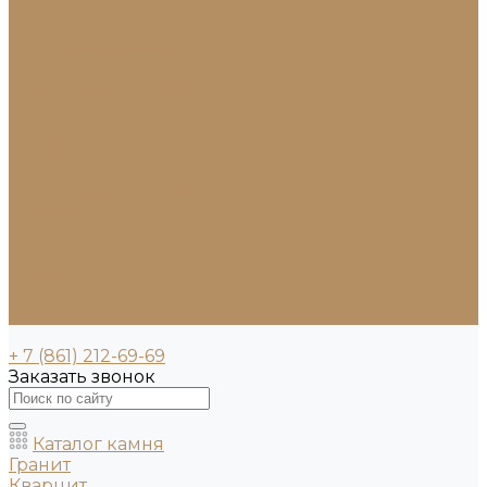
Ступени из мрамора
Лестницы из камня под ключ
Облицовка бассейнов
Скамейки и лавочки
Фасады зданий (облицовка)
Фонтаны
Ландшафтный дизайн
Клумбы и бордюры
Садовые фонтаны
Скульптуры и декоративные элементы
Новости
Партнерам
Сантехника
Проекты
Доставка
Контакты
+ 7 (861) 212-69-69
Заказать звонок
Каталог камня
Гранит
Кварцит