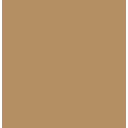
Новости
Политика конфиденциальности
Сертификаты
МиГ Строй
МиГ Трейд
Услуги
Изделия
Для интерьера
Барельефы
Барельефы из камня
Барные стойки
Барная стойка из мрамора
Барная стойка из оникса
Барная стойка из камня на заказ
Камины (порталы, облицовка)
Камины
Мраморные камины
Каменный камин: изготовление и монтаж в
Краснодаре
Мойки и раковины
Молдинги
Молдинги из мрамора на заказ
Облицовка стен и колонн
Плинтуса