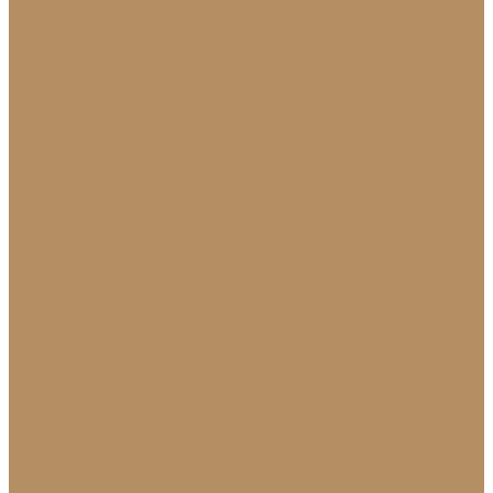
Плинтус из натурального камня
Гранитный плинтус
Мраморный плинтус
Плитка (для пола, стен, лестниц)
Керамогранитная плитка для пола
Гранитная плитка в Краснодаре
Подоконники
Подоконники из мрамора и гранита
Мраморные подоконники
Подоконники из натурального камня
Столешницы
Мраморные столешницы для кухни
Стол из натурального камня
Каменные столешницы для ванной
Гранитные столешницы для кухни
Каменные столешницы для кухни
Столешницы из натурального камня
Мозаика
Каменная плитка-мозаика
Для экстерьера
Брусчатка и плитка для дорожек
Лестницы и ступени
Изготовление ступеней для лестницы