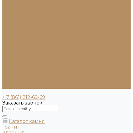
Ступени из мрамора
Лестницы из камня под ключ
Облицовка бассейнов
Скамейки и лавочки
Фасады зданий (облицовка)
Фонтаны
Ландшафтный дизайн
Клумбы и бордюры
Садовые фонтаны
Скульптуры и декоративные элементы
Новости
Партнерам
Сантехника
Проекты
Доставка
Контакты
+ 7 (861) 212-69-69
Заказать звонок
Каталог камня
Гранит
Кварцит