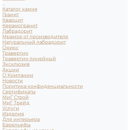
...
Каталог камня
Гранит
Кварцит
Керамогранит
Лабрадорит
Мрамор от производителя
Натуральный лабрадорит
Оникс
Травертин
Травертин линейный
Эксклюзив
Акции
О Компании
Новости
Политика конфиденциальности
Сертификаты
МиГ Строй
МиГ Трейд
Услуги
Изделия
Для интерьера
Барельефы