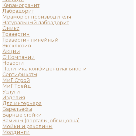
Керамогранит
Лабрадорит
Мрамор от производителя
Натуральный лабрадорит
Оникс
Травертин
Травертин линейный
Эксклюзив
Акции
О Компании
Новости
Политика конфиденциальности
Сертификаты
МиГ Строй
МиГ Трейд
Услуги
Изделия
Для интерьера
Барельефы
Барные стойки
Камины (порталы, облицовка)
Мойки и раковины
Молдинги