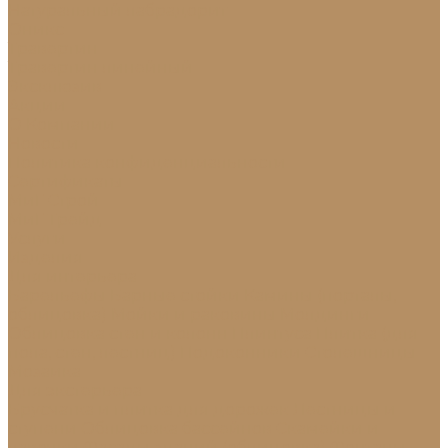
Натуральный лабрадорит
Оникс
Травертин
Травертин линейный
Эксклюзив
Акции
О Компании
Новости
Политика конфиденциальности
Сертификаты
МиГ Строй
МиГ Трейд
Услуги
Изделия
Для интерьера
Барельефы
Барные стойки
Камины (порталы,
облицовка)
Мойки и раковины
Молдинги
Облицовка стен и колонн
Плинтуса
Плитка (для
пола, стен, лестниц)
Подоконники
Столешницы
Мозаика
Для экстерьера
Брусчатка и плитка для дорожек
Лестницы и
ступени
Облицовка бассейнов
Скамейки и
лавочки
Фасады зданий (облицовка)
Фонтаны