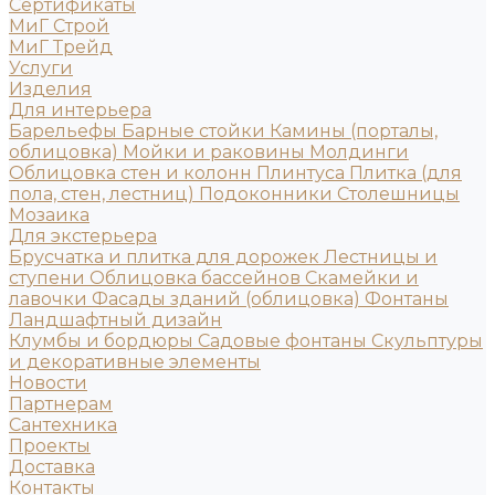
Сертификаты
МиГ Строй
МиГ Трейд
Услуги
Изделия
Для интерьера
Барельефы
Барные стойки
Камины (порталы,
облицовка)
Мойки и раковины
Молдинги
Облицовка стен и колонн
Плинтуса
Плитка (для
пола, стен, лестниц)
Подоконники
Столешницы
Мозаика
Для экстерьера
Брусчатка и плитка для дорожек
Лестницы и
ступени
Облицовка бассейнов
Скамейки и
лавочки
Фасады зданий (облицовка)
Фонтаны
Ландшафтный дизайн
Клумбы и бордюры
Садовые фонтаны
Скульптуры
и декоративные элементы
Новости
Партнерам
Сантехника
Проекты
Доставка
Контакты