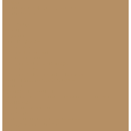
Новости
Политика конфиденциальности
Сертификаты
МиГ Строй
МиГ Трейд
Услуги
Изделия
Для интерьера
Барельефы
Барельефы из камня
Барные стойки
Барная стойка из мрамора
Барная стойка из оникса
Барная стойка из камня на заказ
Камины (порталы, облицовка)
Камины
Мраморные камины
Каменный камин: изготовление и монтаж в
Краснодаре
Мойки и раковины
Молдинги
Молдинги из мрамора на заказ
Облицовка стен и колонн
Плинтуса