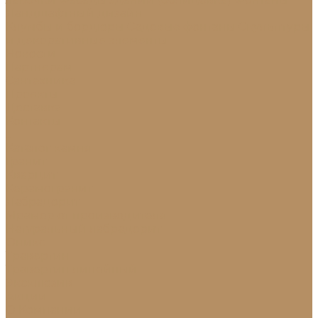
Ландшафтный дизайн
Клумбы и бордюры
Садовые фонтаны
Скульптуры
и декоративные элементы
Новости
Партнерам
Сантехника
Проекты
Доставка
Контакты
...
Каталог камня
Гранит
Кварцит
Керамогранит
Лабрадорит
Мрамор от производителя
Натуральный лабрадорит
Оникс
Травертин
Травертин линейный
Эксклюзив
Акции
О Компании