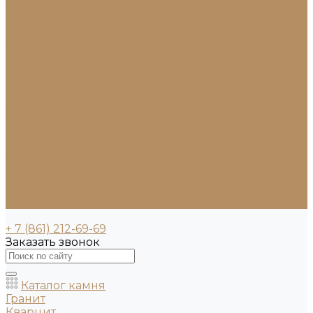
Ступени из мрамора
Лестницы из камня под ключ
Облицовка бассейнов
Скамейки и лавочки
Фасады зданий (облицовка)
Фонтаны
Ландшафтный дизайн
Клумбы и бордюры
Садовые фонтаны
Скульптуры и декоративные элементы
Новости
Партнерам
Сантехника
Проекты
Доставка
Контакты
+ 7 (861) 212-69-69
Заказать звонок
Каталог камня
Гранит
Кварцит