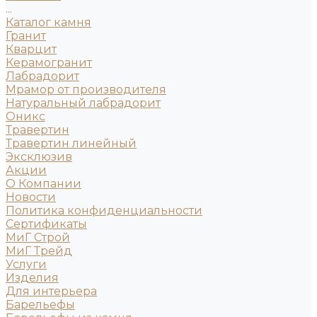
...
Каталог камня
Гранит
Кварцит
Керамогранит
Лабрадорит
Мрамор от производителя
Натуральный лабрадорит
Оникс
Травертин
Травертин линейный
Эксклюзив
Акции
О Компании
Новости
Политика конфиденциальности
Сертификаты
МиГ Строй
МиГ Трейд
Услуги
Изделия
Для интерьера
Барельефы