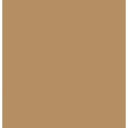
Натуральный лабрадорит
Оникс
Травертин
Травертин линейный
Эксклюзив
Акции
О Компании
Новости
Политика конфиденциальности
Сертификаты
МиГ Строй
МиГ Трейд
Услуги
Изделия
Для интерьера
Барельефы
Барные стойки
Камины (порталы,
облицовка)
Мойки и раковины
Молдинги
Облицовка стен и колонн
Плинтуса
Плитка (для
пола, стен, лестниц)
Подоконники
Столешницы
Мозаика
Для экстерьера
Брусчатка и плитка для дорожек
Лестницы и
ступени
Облицовка бассейнов
Скамейки и
лавочки
Фасады зданий (облицовка)
Фонтаны