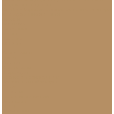
Ландшафтный дизайн
Клумбы и бордюры
Садовые фонтаны
Скульптуры
и декоративные элементы
Новости
Партнерам
Сантехника
Проекты
Доставка
Контакты
...
Каталог камня
Гранит
Кварцит
Керамогранит
Лабрадорит
Мрамор от производителя
Натуральный лабрадорит
Оникс
Травертин
Травертин линейный
Эксклюзив
Акции
О Компании