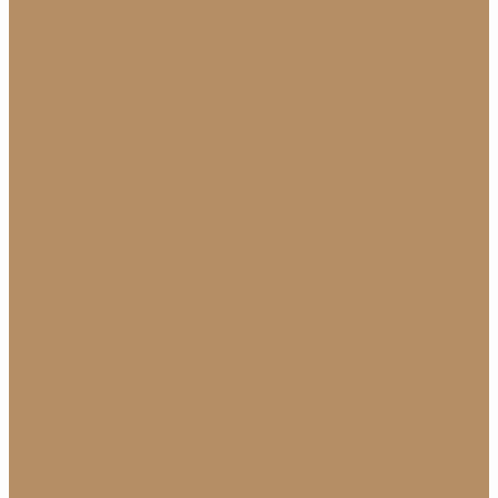
Новости
Политика конфиденциальности
Сертификаты
МиГ Строй
МиГ Трейд
Услуги
Изделия
Для интерьера
Барельефы
Барельефы из камня
Барные стойки
Барная стойка из мрамора
Барная стойка из оникса
Барная стойка из камня на заказ
Камины (порталы, облицовка)
Камины
Мраморные камины
Каменный камин: изготовление и монтаж в
Краснодаре
Мойки и раковины
Молдинги
Молдинги из мрамора на заказ
Облицовка стен и колонн
Плинтуса