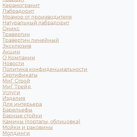
Керамогранит
Лабрадорит
Мрамор от производителя
Натуральный лабрадорит
Оникс
Травертин
Травертин линейный
Эксклюзив
Акции
О Компании
Новости
Политика конфиденциальности
Сертификаты
МиГ Строй
МиГ Трейд
Услуги
Изделия
Для интерьера
Барельефы
Барные стойки
Камины (порталы, облицовка)
Мойки и раковины
Молдинги