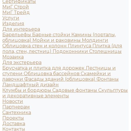
Сертификаты
МиГ Строй
МиГ Трейд
Услуги
Изделия
Для интерьера
Барельефы
Барные стойки
Камины (порталы,
облицовка)
Мойки и раковины
Молдинги
Облицовка стен и колонн
Плинтуса
Плитка (для
пола, стен, лестниц)
Подоконники
Столешницы
Мозаика
Для экстерьера
Брусчатка и плитка для дорожек
Лестницы и
ступени
Облицовка бассейнов
Скамейки и
лавочки
Фасады зданий (облицовка)
Фонтаны
Ландшафтный дизайн
Клумбы и бордюры
Садовые фонтаны
Скульптуры
и декоративные элементы
Новости
Партнерам
Сантехника
Проекты
Доставка
Контакты