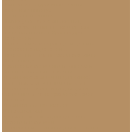
Плинтус из натурального камня
Гранитный плинтус
Мраморный плинтус
Плитка (для пола, стен, лестниц)
Керамогранитная плитка для пола
Гранитная плитка в Краснодаре
Подоконники
Подоконники из мрамора и гранита
Мраморные подоконники
Подоконники из натурального камня
Столешницы
Мраморные столешницы для кухни
Стол из натурального камня
Каменные столешницы для ванной
Гранитные столешницы для кухни
Каменные столешницы для кухни
Столешницы из натурального камня
Мозаика
Каменная плитка-мозаика
Для экстерьера
Брусчатка и плитка для дорожек
Лестницы и ступени
Изготовление ступеней для лестницы