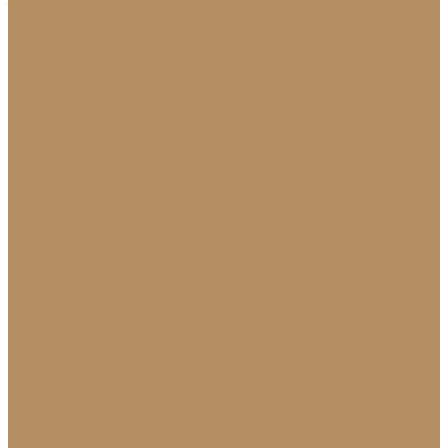
Ландшафтный дизайн
Клумбы и бордюры
Садовые фонтаны
Скульптуры
и декоративные элементы
Новости
Партнерам
Сантехника
Проекты
Доставка
Контакты
...
Каталог камня
Гранит
Кварцит
Керамогранит
Лабрадорит
Мрамор от производителя
Натуральный лабрадорит
Оникс
Травертин
Травертин линейный
Эксклюзив
Акции
О Компании