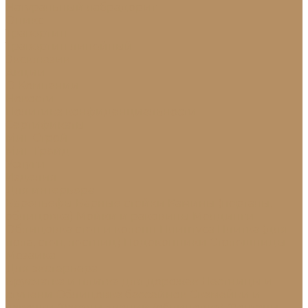
Натуральный лабрадорит
Оникс
Травертин
Травертин линейный
Эксклюзив
Акции
О Компании
Новости
Политика конфиденциальности
Сертификаты
МиГ Строй
МиГ Трейд
Услуги
Изделия
Для интерьера
Барельефы
Барные стойки
Камины (порталы,
облицовка)
Мойки и раковины
Молдинги
Облицовка стен и колонн
Плинтуса
Плитка (для
пола, стен, лестниц)
Подоконники
Столешницы
Мозаика
Для экстерьера
Брусчатка и плитка для дорожек
Лестницы и
ступени
Облицовка бассейнов
Скамейки и
лавочки
Фасады зданий (облицовка)
Фонтаны