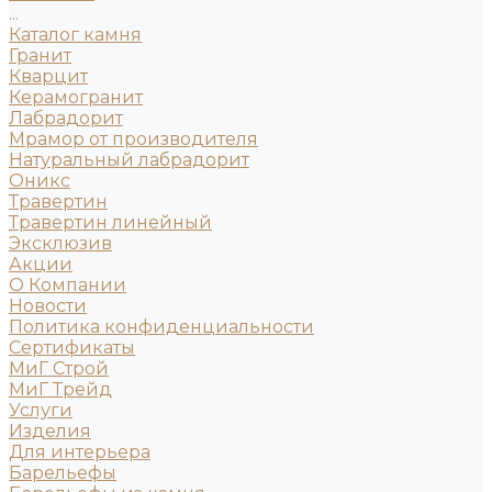
...
Каталог камня
Гранит
Кварцит
Керамогранит
Лабрадорит
Мрамор от производителя
Натуральный лабрадорит
Оникс
Травертин
Травертин линейный
Эксклюзив
Акции
О Компании
Новости
Политика конфиденциальности
Сертификаты
МиГ Строй
МиГ Трейд
Услуги
Изделия
Для интерьера
Барельефы