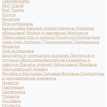
Сертификаты
МиГ Строй
МиГ Трейд
Услуги
Изделия
Для интерьера
Барельефы
Барные стойки
Камины (порталы,
облицовка)
Мойки и раковины
Молдинги
Облицовка стен и колонн
Плинтуса
Плитка (для
пола, стен, лестниц)
Подоконники
Столешницы
Мозаика
Для экстерьера
Брусчатка и плитка для дорожек
Лестницы и
ступени
Облицовка бассейнов
Скамейки и
лавочки
Фасады зданий (облицовка)
Фонтаны
Ландшафтный дизайн
Клумбы и бордюры
Садовые фонтаны
Скульптуры
и декоративные элементы
Новости
Партнерам
Сантехника
Проекты
Доставка
Контакты