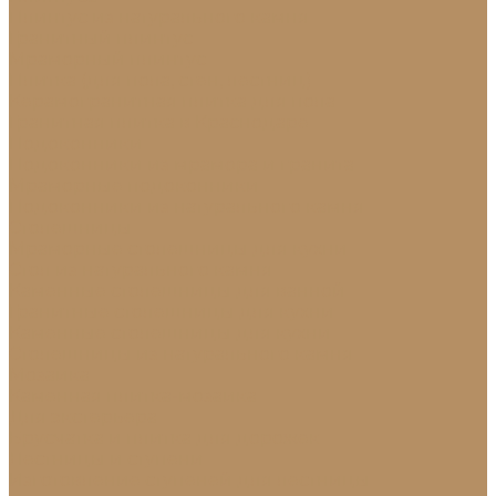
Плинтус из натурального камня
Гранитный плинтус
Мраморный плинтус
Плитка (для пола, стен, лестниц)
Керамогранитная плитка для пола
Гранитная плитка в Краснодаре
Подоконники
Подоконники из мрамора и гранита
Мраморные подоконники
Подоконники из натурального камня
Столешницы
Мраморные столешницы для кухни
Стол из натурального камня
Каменные столешницы для ванной
Гранитные столешницы для кухни
Каменные столешницы для кухни
Столешницы из натурального камня
Мозаика
Каменная плитка-мозаика
Для экстерьера
Брусчатка и плитка для дорожек
Лестницы и ступени
Изготовление ступеней для лестницы