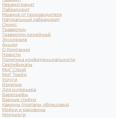
Керамогранит
Лабрадорит
Мрамор от производителя
Натуральный лабрадорит
Оникс
Травертин
Травертин линейный
Эксклюзив
Акции
О Компании
Новости
Политика конфиденциальности
Сертификаты
МиГ Строй
МиГ Трейд
Услуги
Изделия
Для интерьера
Барельефы
Барные стойки
Камины (порталы, облицовка)
Мойки и раковины
Молдинги