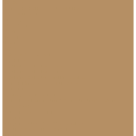
Новости
Политика конфиденциальности
Сертификаты
МиГ Строй
МиГ Трейд
Услуги
Изделия
Для интерьера
Барельефы
Барельефы из камня
Барные стойки
Барная стойка из мрамора
Барная стойка из оникса
Барная стойка из камня на заказ
Камины (порталы, облицовка)
Камины
Мраморные камины
Каменный камин: изготовление и монтаж в
Краснодаре
Мойки и раковины
Молдинги
Молдинги из мрамора на заказ
Облицовка стен и колонн
Плинтуса