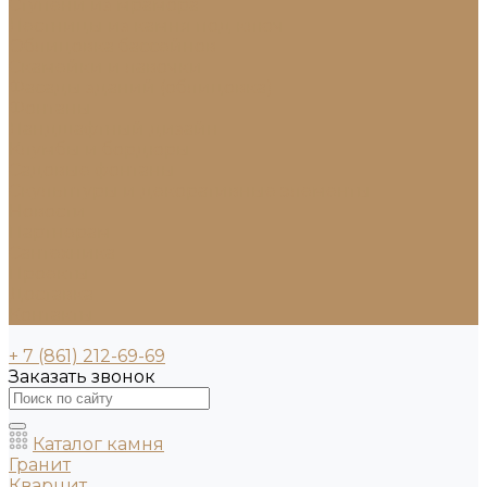
Ступени из мрамора
Лестницы из камня под ключ
Облицовка бассейнов
Скамейки и лавочки
Фасады зданий (облицовка)
Фонтаны
Ландшафтный дизайн
Клумбы и бордюры
Садовые фонтаны
Скульптуры и декоративные элементы
Новости
Партнерам
Сантехника
Проекты
Доставка
Контакты
+ 7 (861) 212-69-69
Заказать звонок
Каталог камня
Гранит
Кварцит