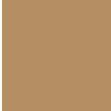
Изделия
Для интерьера
Барельефы
Барельефы из камня
Барные стойки
Барная стойка из мрамора
Барная стойка из оникса
Барная стойка из камня на заказ
Камины (порталы, облицовка)
Камины
Мраморные камины
Каменный камин: изготовление и монтаж в Красно
Мойки и раковины
Молдинги
Молдинги из мрамора на заказ
Облицовка стен и колонн
Плинтуса
Плинтус из натурального камня
Гранитный плинтус
Мраморный плинтус
Плитка (для пола, стен, лестниц)
Керамогранитная плитка для пола
Гранитная плитка в Краснодаре
Подоконники