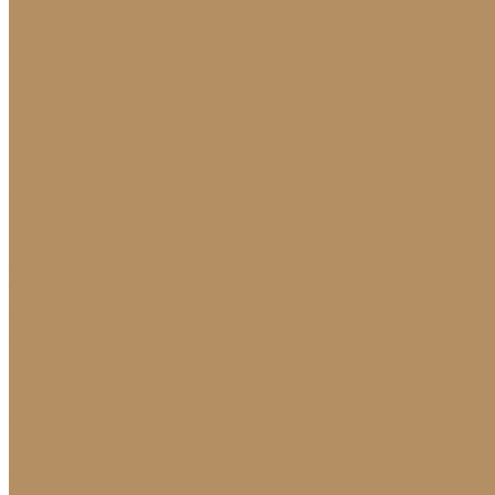
Проекты
Доставка
Контакты
...
Каталог камня
Гранит
Кварцит
Керамогранит
Лабрадорит
Мрамор от производителя
Натуральный лабрадорит
Оникс
Травертин
Травертин линейный
Эксклюзив
Акции
О Компании
Новости
Политика конфиденциальности
Сертификаты
МиГ Строй
МиГ Трейд
Услуги