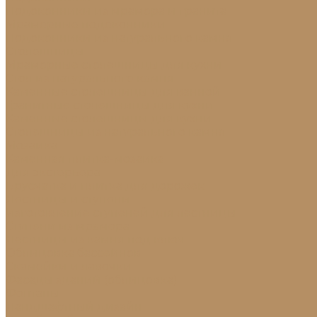
Подоконники из мрамора и гранита
Мраморные подоконники
Подоконники из натурального камня
Столешницы
Мраморные столешницы для кухни
Стол из натурального камня
Каменные столешницы для ванной
Гранитные столешницы для кухни
Каменные столешницы для кухни
Столешницы из натурального камня
Мозаика
Каменная плитка-мозаика
Для экстерьера
Брусчатка и плитка для дорожек
Лестницы и ступени
Изготовление ступеней для лестницы
Ступени из мрамора
Лестницы из камня под ключ
Облицовка бассейнов
Скамейки и лавочки
Фасады зданий (облицовка)
Фонтаны
Ландшафтный дизайн