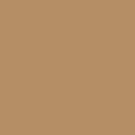
цовка)
Мойки и раковины
Молдинги
Облицовка сте
ени
Облицовка бассейнов
Скамейки и лавочки
Фаса
и декоративные элементы