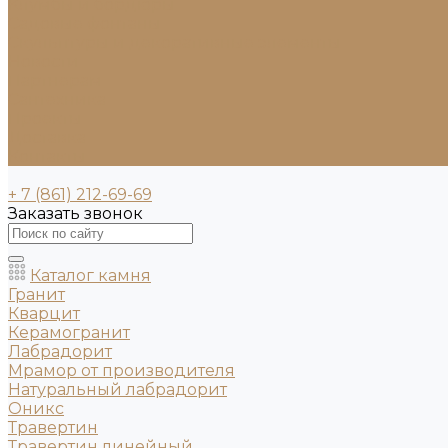
Клумбы и бордюры
Садовые фонтаны
Скульптуры и декоративные элементы
Новости
Партнерам
Сантехника
Проекты
Доставка
Контакты
+ 7 (861) 212-69-69
Заказать звонок
Каталог камня
Гранит
Кварцит
Керамогранит
Лабрадорит
Мрамор от производителя
Натуральный лабрадорит
Оникс
Травертин
Травертин линейный