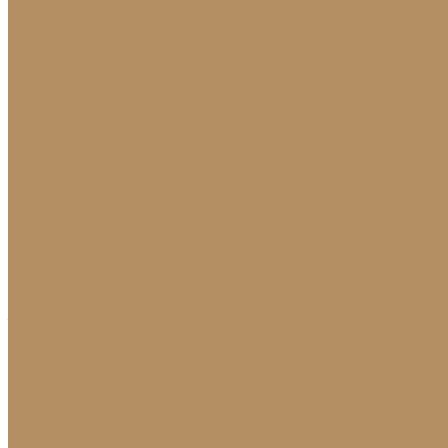
Натуральный лабрадорит
Оникс
Травертин
Травертин линейный
Эксклюзив
Акции
О Компании
Новости
Политика конфиденциальности
Сертификаты
МиГ Строй
МиГ Трейд
Услуги
Изделия
Для интерьера
Барельефы
Барные стойки
Камины (порталы, обли
лестниц)
Подоконники
Столешницы
Мозаика
Для экстерьера
Брусчатка и плитка для дорожек
Лестницы и ступ
Ландшафтный дизайн
Клумбы и бордюры
Садовые фонтаны
Скульптуры 
Новости
Партнерам
Сантехника