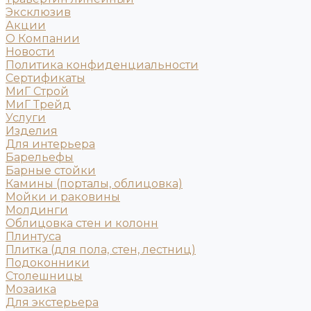
Эксклюзив
Акции
О Компании
Новости
Политика конфиденциальности
Сертификаты
МиГ Строй
МиГ Трейд
Услуги
Изделия
Для интерьера
Барельефы
Барные стойки
Камины (порталы, облицовка)
Мойки и раковины
Молдинги
Облицовка стен и колонн
Плинтуса
Плитка (для пола, стен, лестниц)
Подоконники
Столешницы
Мозаика
Для экстерьера