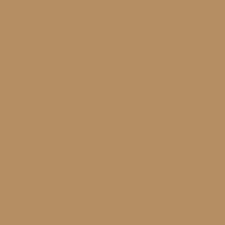
цовка)
Мойки и раковины
Молдинги
Облицовка сте
ени
Облицовка бассейнов
Скамейки и лавочки
Фаса
и декоративные элементы