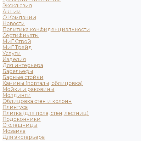
Эксклюзив
Акции
О Компании
Новости
Политика конфиденциальности
Сертификаты
МиГ Строй
МиГ Трейд
Услуги
Изделия
Для интерьера
Барельефы
Барные стойки
Камины (порталы, облицовка)
Мойки и раковины
Молдинги
Облицовка стен и колонн
Плинтуса
Плитка (для пола, стен, лестниц)
Подоконники
Столешницы
Мозаика
Для экстерьера