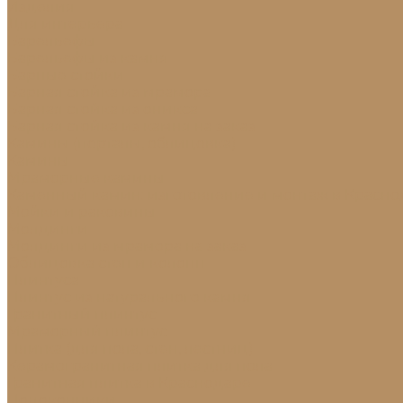
Изделия
Для интерьера
Барельефы
Барельефы из камня
Барные стойки
Барная стойка из мрамора
Барная стойка из оникса
Барная стойка из камня на заказ
Камины (порталы, облицовка)
Камины
Мраморные камины
Каменный камин: изготовление и монтаж в Красно
Мойки и раковины
Молдинги
Молдинги из мрамора на заказ
Облицовка стен и колонн
Плинтуса
Плинтус из натурального камня
Гранитный плинтус
Мраморный плинтус
Плитка (для пола, стен, лестниц)
Керамогранитная плитка для пола
Гранитная плитка в Краснодаре
Подоконники