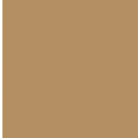
Натуральный лабрадорит
Оникс
Травертин
Травертин линейный
Эксклюзив
Акции
О Компании
Новости
Политика конфиденциальности
Сертификаты
МиГ Строй
МиГ Трейд
Услуги
Изделия
Для интерьера
Барельефы
Барные стойки
Камины (порталы, обли
лестниц)
Подоконники
Столешницы
Мозаика
Для экстерьера
Брусчатка и плитка для дорожек
Лестницы и ступ
Ландшафтный дизайн
Клумбы и бордюры
Садовые фонтаны
Скульптуры 
Новости
Партнерам
Сантехника