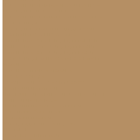
Подоконники из мрамора и гранита
Мраморные подоконники
Подоконники из натурального камня
Столешницы
Мраморные столешницы для кухни
Стол из натурального камня
Каменные столешницы для ванной
Гранитные столешницы для кухни
Каменные столешницы для кухни
Столешницы из натурального камня
Мозаика
Каменная плитка-мозаика
Для экстерьера
Брусчатка и плитка для дорожек
Лестницы и ступени
Изготовление ступеней для лестницы
Ступени из мрамора
Лестницы из камня под ключ
Облицовка бассейнов
Скамейки и лавочки
Фасады зданий (облицовка)
Фонтаны
Ландшафтный дизайн