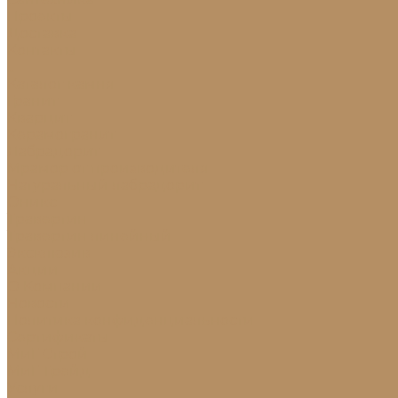
Проекты
Доставка
Контакты
...
Каталог камня
Гранит
Кварцит
Керамогранит
Лабрадорит
Мрамор от производителя
Натуральный лабрадорит
Оникс
Травертин
Травертин линейный
Эксклюзив
Акции
О Компании
Новости
Политика конфиденциальности
Сертификаты
МиГ Строй
МиГ Трейд
Услуги