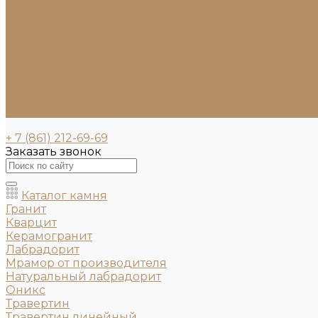
Клумбы и бордюры
Садовые фонтаны
Скульптуры и декоративные элементы
Новости
Партнерам
Сантехника
Проекты
Доставка
Контакты
+ 7 (861) 212-69-69
Заказать звонок
Каталог камня
Гранит
Кварцит
Керамогранит
Лабрадорит
Мрамор от производителя
Натуральный лабрадорит
Оникс
Травертин
Травертин линейный