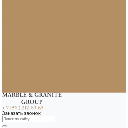
Изготовление ступеней для лестницы
Ступени из мрамора
Лестницы из камня под ключ
Облицовка бассейнов
Скамейки и лавочки
Фасады зданий (облицовка)
Фонтаны
Ландшафтный дизайн
Клумбы и бордюры
Садовые фонтаны
Скульптуры и декоративные элементы
Новости
Партнерам
Сантехника
Проекты
Доставка
Контакты
+ 7 (861) 212-69-69
Заказать звонок