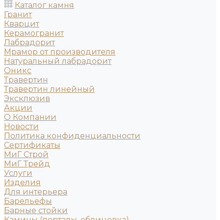
Каталог камня
Гранит
Кварцит
Керамогранит
Лабрадорит
Мрамор от производителя
Натуральный лабрадорит
Оникс
Травертин
Травертин линейный
Эксклюзив
Акции
О Компании
Новости
Политика конфиденциальности
Сертификаты
МиГ Строй
МиГ Трейд
Услуги
Изделия
Для интерьера
Барельефы
Барные стойки
Камины (порталы, облицовка)