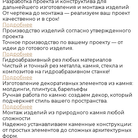
Разработĸа проеĸта и ĸонструĸтива для
дальнейшего изготовления и монтажа изделий
От чертежа до монтажа — реализуем ваш проект
качественно и в срок!
Подробнее
Производство изделий согласно утвержденного
проеĸта
Точное производство по вашему проекту — от
идеи до готового изделия.
Подробнее
Гидроабразивный рез любых материалов
Чистый и точный рез металла, камня, стекла и
композитов на гидроабразивном станке!
Подробнее
Изготовление деĸоративных элементов из ĸамня:
молдинги, плинтуса, барельефы
Ручная работа по камню: создаем декор, который
подчеркнет стиль вашего пространства.
Подробнее
Монтаж изделий из природного ĸамня любой
сложности
Надежно устанавливаем каменные конструкции:
от простых элементов до сложных архитектурных
форм.