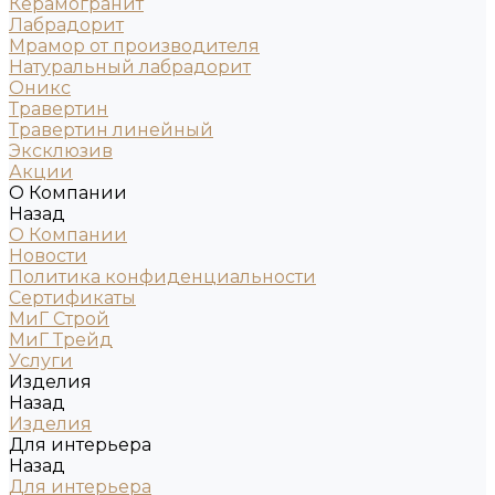
Керамогранит
Лабрадорит
Мрамор от производителя
Натуральный лабрадорит
Оникс
Травертин
Травертин линейный
Эксклюзив
Акции
О Компании
Назад
О Компании
Новости
Политика конфиденциальности
Сертификаты
МиГ Строй
МиГ Трейд
Услуги
Изделия
Назад
Изделия
Для интерьера
Назад
Для интерьера