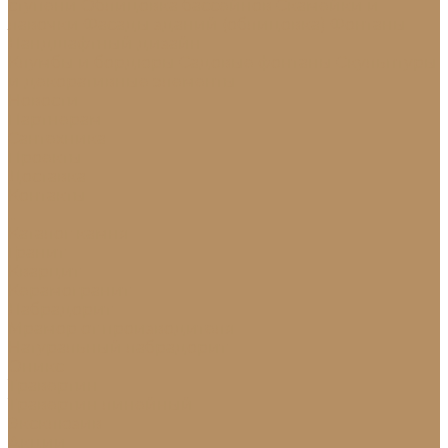
ступени
Облицовка бассейнов
Скамейки и
лавочки
Фасады зданий (облицовка)
Фонтаны
Ландшафтный дизайн
Клумбы и бордюры
Садовые фонтаны
Скульптуры
и декоративные элементы
Новости
Партнерам
Сантехника
Проекты
Доставка
Контакты
...
Каталог камня
Гранит
Кварцит
Керамогранит
Лабрадорит
Мрамор от производителя
Натуральный лабрадорит
Оникс
Травертин
Травертин линейный
Эксклюзив
Акции