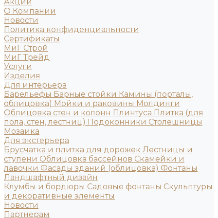
Акции
О Компании
Новости
Политика конфиденциальности
Сертификаты
МиГ Строй
МиГ Трейд
Услуги
Изделия
Для интерьера
Барельефы
Барные стойки
Камины (порталы,
облицовка)
Мойки и раковины
Молдинги
Облицовка стен и колонн
Плинтуса
Плитка (для
пола, стен, лестниц)
Подоконники
Столешницы
Мозаика
Для экстерьера
Брусчатка и плитка для дорожек
Лестницы и
ступени
Облицовка бассейнов
Скамейки и
лавочки
Фасады зданий (облицовка)
Фонтаны
Ландшафтный дизайн
Клумбы и бордюры
Садовые фонтаны
Скульптуры
и декоративные элементы
Новости
Партнерам