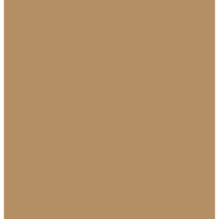
Мрамор от производителя
Натуральный лабрадорит
Оникс
Травертин
Травертин линейный
Эксклюзив
Акции
О Компании
Новости
Политика конфиденциальности
Сертификаты
МиГ Строй
МиГ Трейд
Услуги
Изделия
Для интерьера
Барельефы
Барные стойки
Камины (порталы,
облицовка)
Мойки и раковины
Молдинги
Облицовка стен и колонн
Плинтуса
Плитка (для
пола, стен, лестниц)
Подоконники
Столешницы
Мозаика
Для экстерьера
Брусчатка и плитка для дорожек
Лестницы и