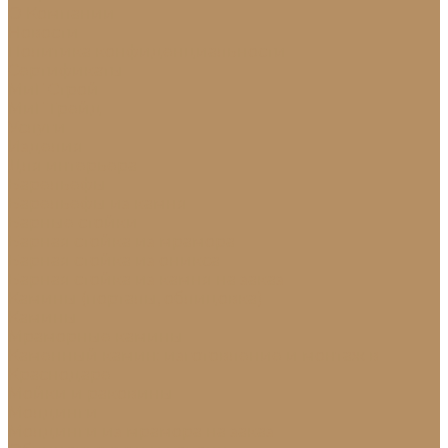
О Компании
Новости
Политика конфиденциальности
Сертификаты
МиГ Строй
МиГ Трейд
Услуги
Изделия
Для интерьера
Барельефы
Барельефы из камня
Барные стойки
Барная стойка из мрамора
Барная стойка из оникса
Барная стойка из камня на заказ
Камины (порталы, облицовка)
Камины
Мраморные камины
Каменный камин: изготовление и монтаж в
Краснодаре
Мойки и раковины
Молдинги
Молдинги из мрамора на заказ