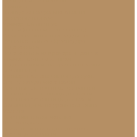
Облицовка стен и колонн
Плинтуса
Плинтус из натурального камня
Гранитный плинтус
Мраморный плинтус
Плитка (для пола, стен, лестниц)
Керамогранитная плитка для пола
Гранитная плитка в Краснодаре
Подоконники
Подоконники из мрамора и гранита
Мраморные подоконники
Подоконники из натурального камня
Столешницы
Мраморные столешницы для кухни
Стол из натурального камня
Каменные столешницы для ванной
Гранитные столешницы для кухни
Каменные столешницы для кухни
Столешницы из натурального камня
Мозаика
Каменная плитка-мозаика
Для экстерьера
Брусчатка и плитка для дорожек
Лестницы и ступени