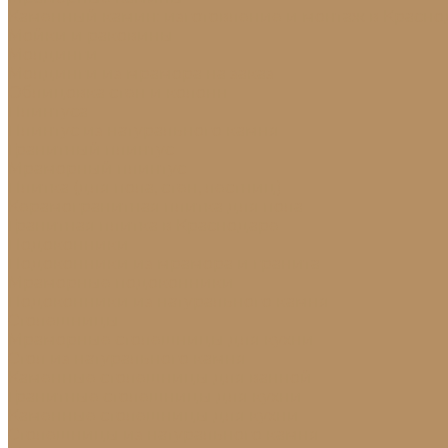
Каменный камин: изготовление и монтаж в Красно
Мойки и раковины
Молдинги
Молдинги из мрамора на заказ
Облицовка стен и колонн
Плинтуса
Плинтус из натурального камня
Гранитный плинтус
Мраморный плинтус
Плитка (для пола, стен, лестниц)
Керамогранитная плитка для пола
Гранитная плитка в Краснодаре
Подоконники
Подоконники из мрамора и гранита
Мраморные подоконники
Подоконники из натурального камня
Столешницы
Мраморные столешницы для кухни
Стол из натурального камня
Каменные столешницы для ванной
Гранитные столешницы для кухни
Каменные столешницы для кухни
Столешницы из натурального камня