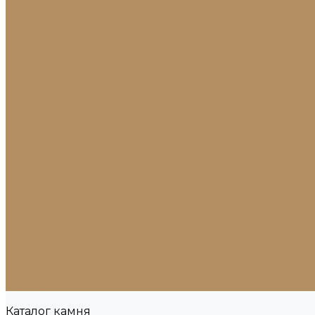
Мозаика
Каменная плитка-мозаика
Для экстерьера
Брусчатка и плитка для дорожек
Лестницы и ступени
Изготовление ступеней для лестницы
Ступени из мрамора
Лестницы из камня под ключ
Облицовка бассейнов
Скамейки и лавочки
Фасады зданий (облицовка)
Фонтаны
Ландшафтный дизайн
Клумбы и бордюры
Садовые фонтаны
Скульптуры и декоративные элементы
Новости
Партнерам
Сантехника
Проекты
Доставка
Контакты
Каталог камня