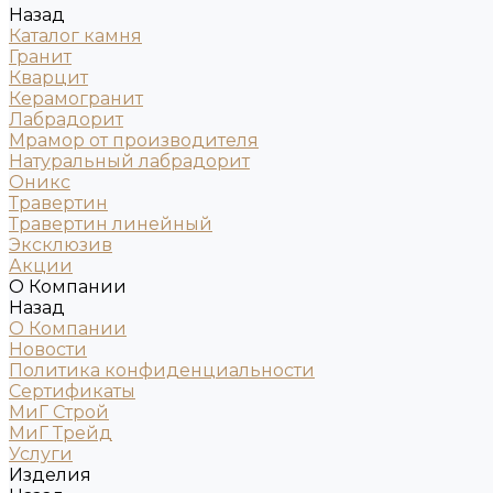
Назад
Каталог камня
Гранит
Кварцит
Керамогранит
Лабрадорит
Мрамор от производителя
Натуральный лабрадорит
Оникс
Травертин
Травертин линейный
Эксклюзив
Акции
О Компании
Назад
О Компании
Новости
Политика конфиденциальности
Сертификаты
МиГ Строй
МиГ Трейд
Услуги
Изделия