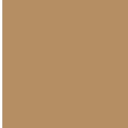
Натуральный лабрадорит
Оникс
Травертин
Травертин линейный
Эксклюзив
Акции
О Компании
Новости
Политика конфиденциальности
Сертификаты
МиГ Строй
МиГ Трейд
Услуги
Изделия
Для интерьера
Барельефы
Барельефы из камня
Барные стойки
Барная стойка из мрамора
Барная стойка из оникса
Барная стойка из камня на заказ
Камины (порталы, облицовка)
Камины
Мраморные камины