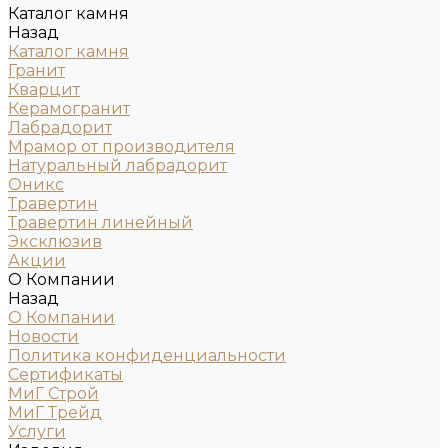
Каталог камня
Назад
Каталог камня
Гранит
Кварцит
Керамогранит
Лабрадорит
Мрамор от производителя
Натуральный лабрадорит
Оникс
Травертин
Травертин линейный
Эксклюзив
Акции
О Компании
Назад
О Компании
Новости
Политика конфиденциальности
Сертификаты
МиГ Строй
МиГ Трейд
Услуги