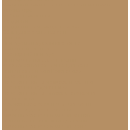
Каменный камин: изготовление и монтаж в
Краснодаре
Мойки и раковины
Молдинги
Молдинги из мрамора на заказ
Облицовка стен и колонн
Плинтуса
Плинтус из натурального камня
Гранитный плинтус
Мраморный плинтус
Плитка (для пола, стен, лестниц)
Керамогранитная плитка для пола
Гранитная плитка в Краснодаре
Подоконники
Подоконники из мрамора и гранита
Мраморные подоконники
Подоконники из натурального камня
Столешницы
Мраморные столешницы для кухни
Стол из натурального камня
Каменные столешницы для ванной
Гранитные столешницы для кухни
Каменные столешницы для кухни