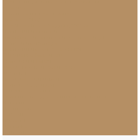
Столешницы из натурального камня
Мозаика
Каменная плитка-мозаика
Для экстерьера
Брусчатка и плитка для дорожек
Лестницы и ступени
Изготовление ступеней для лестницы
Ступени из мрамора
Лестницы из камня под ключ
Облицовка бассейнов
Скамейки и лавочки
Фасады зданий (облицовка)
Фонтаны
Ландшафтный дизайн
Клумбы и бордюры
Садовые фонтаны
Скульптуры и декоративные элементы
Новости
Партнерам
Сантехника
Проекты
Доставка
Контакты