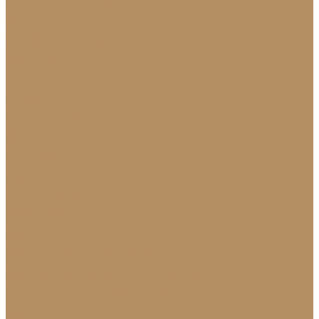
Натуральный лабрадорит
Оникс
Травертин
Травертин линейный
Эксклюзив
Акции
О Компании
Новости
Политика конфиденциальности
Сертификаты
МиГ Строй
МиГ Трейд
Услуги
Изделия
Для интерьера
Барельефы
Барельефы из камня
Барные стойки
Барная стойка из мрамора
Барная стойка из оникса
Барная стойка из камня на заказ
Камины (порталы, облицовка)
Камины
Мраморные камины