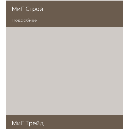
МиГ Строй
Подробнее
МиГ Трейд