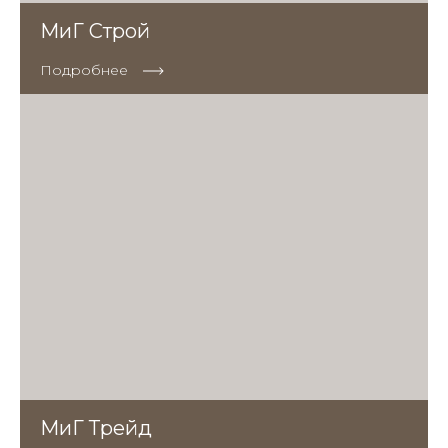
МиГ Строй
Подробнее
МиГ Трейд