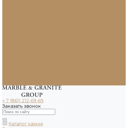
Ступени из мрамора
Лестницы из камня под ключ
Облицовка бассейнов
Скамейки и лавочки
Фасады зданий (облицовка)
Фонтаны
Ландшафтный дизайн
Клумбы и бордюры
Садовые фонтаны
Скульптуры и декоративные элементы
Новости
Партнерам
Сантехника
Проекты
Доставка
Контакты
+ 7 (861) 212-69-69
Заказать звонок
Каталог камня