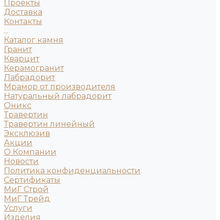
Проекты
Доставка
Контакты
...
Каталог камня
Гранит
Кварцит
Керамогранит
Лабрадорит
Мрамор от производителя
Натуральный лабрадорит
Оникс
Травертин
Травертин линейный
Эксклюзив
Акции
О Компании
Новости
Политика конфиденциальности
Сертификаты
МиГ Строй
МиГ Трейд
Услуги
Изделия