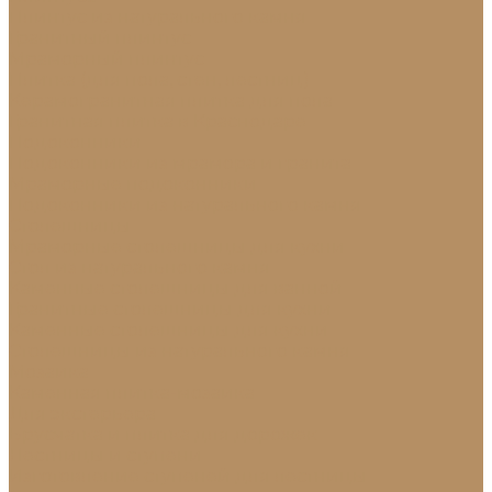
Плинтус из натурального камня
Гранитный плинтус
Мраморный плинтус
Плитка (для пола, стен, лестниц)
Керамогранитная плитка для пола
Гранитная плитка в Краснодаре
Подоконники
Подоконники из мрамора и гранита
Мраморные подоконники
Подоконники из натурального камня
Столешницы
Мраморные столешницы для кухни
Стол из натурального камня
Каменные столешницы для ванной
Гранитные столешницы для кухни
Каменные столешницы для кухни
Столешницы из натурального камня
Мозаика
Каменная плитка-мозаика
Для экстерьера
Брусчатка и плитка для дорожек
Лестницы и ступени
Изготовление ступеней для лестницы