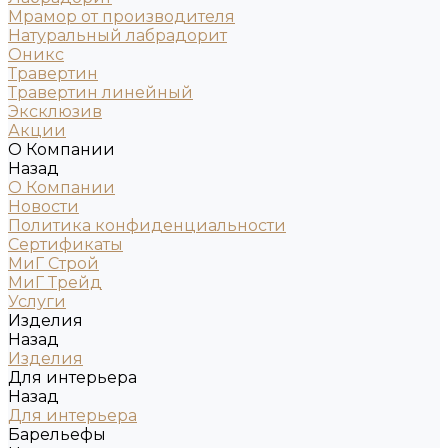
Мрамор от производителя
Натуральный лабрадорит
Оникс
Травертин
Травертин линейный
Эксклюзив
Акции
О Компании
Назад
О Компании
Новости
Политика конфиденциальности
Сертификаты
МиГ Строй
МиГ Трейд
Услуги
Изделия
Назад
Изделия
Для интерьера
Назад
Для интерьера
Барельефы