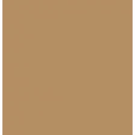
Ландшафтный дизайн
Клумбы и бордюры
Садовые фонтаны
Скульптуры
и декоративные элементы
Новости
Партнерам
Сантехника
Проекты
Доставка
Контакты
...
Каталог камня
Гранит
Кварцит
Керамогранит
Лабрадорит
Мрамор от производителя
Натуральный лабрадорит
Оникс
Травертин
Травертин линейный
Эксклюзив
Акции
О Компании