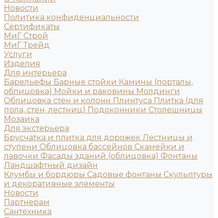
Новости
Политика конфиденциальности
Сертификаты
МиГ Строй
МиГ Трейд
Услуги
Изделия
Для интерьера
Барельефы
Барные стойки
Камины (порталы,
облицовка)
Мойки и раковины
Молдинги
Облицовка стен и колонн
Плинтуса
Плитка (для
пола, стен, лестниц)
Подоконники
Столешницы
Мозаика
Для экстерьера
Брусчатка и плитка для дорожек
Лестницы и
ступени
Облицовка бассейнов
Скамейки и
лавочки
Фасады зданий (облицовка)
Фонтаны
Ландшафтный дизайн
Клумбы и бордюры
Садовые фонтаны
Скульптуры
и декоративные элементы
Новости
Партнерам
Сантехника