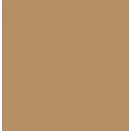
Натуральный лабрадорит
Оникс
Травертин
Травертин линейный
Эксклюзив
Акции
О Компании
Новости
Политика конфиденциальности
Сертификаты
МиГ Строй
МиГ Трейд
Услуги
Изделия
Для интерьера
Барельефы
Барные стойки
Камины (порталы,
облицовка)
Мойки и раковины
Молдинги
Облицовка стен и колонн
Плинтуса
Плитка (для
пола, стен, лестниц)
Подоконники
Столешницы
Мозаика
Для экстерьера
Брусчатка и плитка для дорожек
Лестницы и
ступени
Облицовка бассейнов
Скамейки и
лавочки
Фасады зданий (облицовка)
Фонтаны