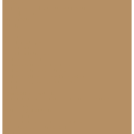
Новости
Политика конфиденциальности
Сертификаты
МиГ Строй
МиГ Трейд
Услуги
Изделия
Для интерьера
Барельефы
Барельефы из камня
Барные стойки
Барная стойка из мрамора
Барная стойка из оникса
Барная стойка из камня на заказ
Камины (порталы, облицовка)
Камины
Мраморные камины
Каменный камин: изготовление и монтаж в
Краснодаре
Мойки и раковины
Молдинги
Молдинги из мрамора на заказ
Облицовка стен и колонн
Плинтуса