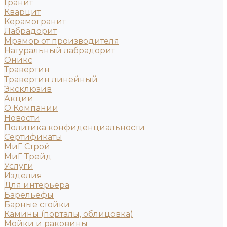
Гранит
Кварцит
Керамогранит
Лабрадорит
Мрамор от производителя
Натуральный лабрадорит
Оникс
Травертин
Травертин линейный
Эксклюзив
Акции
О Компании
Новости
Политика конфиденциальности
Сертификаты
МиГ Строй
МиГ Трейд
Услуги
Изделия
Для интерьера
Барельефы
Барные стойки
Камины (порталы, облицовка)
Мойки и раковины